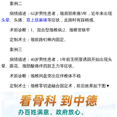
案例二
病情描述：62岁男性患者，颈肩部疼痛5年，近年来出现
头晕
、头痛、
双上肢麻痛
等症状，走路时有踩棉感。
术前诊断：1、混合型颈椎病;2、颈椎管狭窄
定制术士：颈前路钉棒内固定。
案例三
病情描述：40岁男性患者，1年前无明显诱因开始出现头
晕、眼花、颈部酸痛伴四肢乏力等症状。
术前诊断：颈椎间盘突出症伴椎体不稳
定制术士：颈椎零切迹融合固定术，前后效果如下图▼