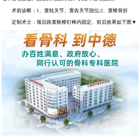
术前诊断：1、寰枕关节、寰齿关节脱位;2、寰椎骨折
定制术士：颈后路寰枢椎钉棒内固定。前后效果如下图▼