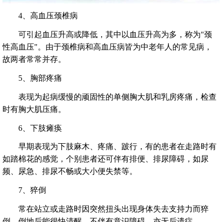
4、高血压颈椎病
可引起血压升高或降低，其中以血压升高为多，称为"颈
性高血压"。由于颈椎病和高血压病皆为中老年人的常见病，
故两者常常并存。
5、胸部疼痛
表现为起病缓慢的顽固性的单侧胸大肌和乳房疼痛，检查
时有胸大肌压痛。
6、下肢瘫痪
早期表现为下肢麻木、疼痛、跛行，有的患者在走路时有
如踏棉花的感觉，个别患者还可伴有排便、排尿障碍，如尿
频、尿急、排尿不畅或大小便失禁等。
7、猝倒
常在站立或走路时因突然扭头出现身体失去支持力而猝
倒，倒地后能很快清醒，不伴有意识障碍，亦无后遗症。