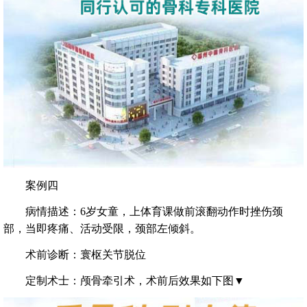
案例四
病情描述：6岁女童，上体育课做前滚翻动作时挫伤颈
部，当即疼痛、活动受限，颈部左倾斜。
术前诊断：寰枢关节脱位
定制术士：颅骨牵引术，术前后效果如下图▼