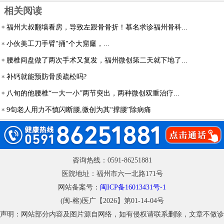
相关阅读
福州大叔翻墙看房，导致左跟骨骨折！慕名求诊福州骨科...
小伙美工刀手臂"捅"个大窟窿，...
腰椎间盘做了两次手术又复发，福州微创第二天就下地了...
补钙就能预防骨质疏松吗?
八旬的他腰椎“一大一小”两节突出，两种微创双重治疗...
9旬老人用力不慎闪断腰,微创为其“撑腰”除病痛
咨询热线：0591-86251881
医院地址：福州市六一北路171号
网站备案号：
闽ICP备16013431号-1
(闽-榕)医广【2026】第01-14-04号
声明：网站部分内容及图片源自网络，如有侵权请联系删除，文章不做诊