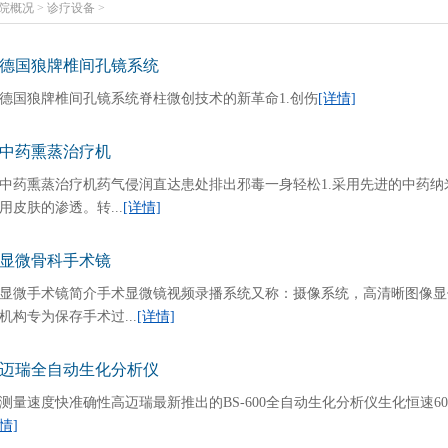
院概况
>
诊疗设备
>
德国狼牌椎间孔镜系统
德国狼牌椎间孔镜系统脊柱微创技术的新革命1.创伤
[详情]
中药熏蒸治疗机
中药熏蒸治疗机药气侵润直达患处排出邪毒一身轻松1.采用先进的中药
用皮肤的渗透。转...
[详情]
显微骨科手术镜
显微手术镜简介手术显微镜视频录播系统又称：摄像系统，高清晰图像显
机构专为保存手术过...
[详情]
迈瑞全自动生化分析仪
测量速度快准确性高迈瑞最新推出的BS-600全自动生化分析仪生化恒速600T/H
情]