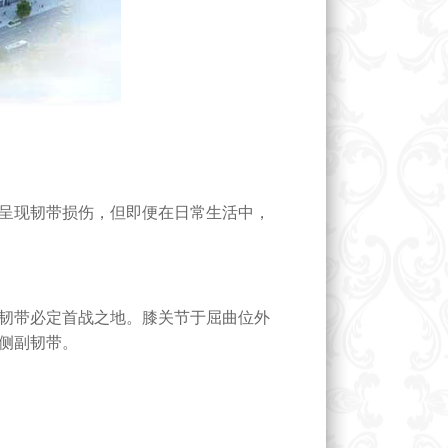
呈现韧带损伤，但即便在日常生活中，
韧带必定首战之地。膝关节于屈曲位外
侧副韧带。