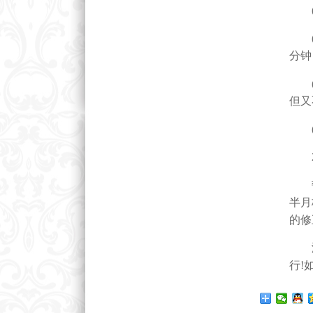
(1
(2
分钟
(3
但又
(4
2
韧带
半月
的修
温馨
行!