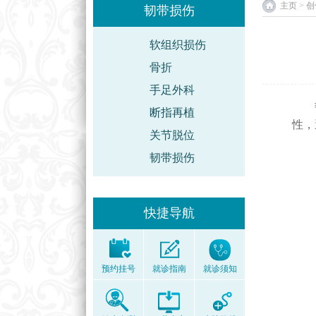
主页
>
创
韧带损伤
软组织损伤
骨折
手足外科
韧带
断指再植
性，
关节脱位
韧带损伤
快捷导航
预约挂号
就诊指南
就诊须知