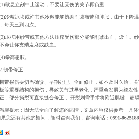
)歇息立刻中止运动，不要让受伤的关节再负重
)冷敷冰块或许其他冷敷能够协助削减痛苦和肿胀，由于下降温度
，每天三到四次。
)压榨用纱带或其他方法压榨受伤部分能够削减出血、淤血。纱
不会让你支端发麻或缺血。
)举高患肢。
.韧带修正
损伤要切当确诊、早期处理、全面修正，如不及时医治，关
板等重要结构的损伤，导致关节过早老化，严重会发展为继发性
正，部分撕裂可直接缝合修正， 开裂则需手术将附近肌腱、筋
提示：因无法全面了解您的病情，文章内容仅供参考，具体
如果您还有其他的疑问，随时咨询我们，咨询电话：
0591-862518