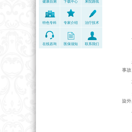
健康自测
下载中心
来院路线
特色专科
专家介绍
治疗技术
专
在线咨询
医保须知
联系我们
1
在剧
事故
2
当呈
旋外
专
1