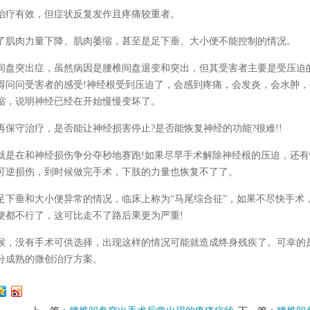
治疗有效，但症状反复发作且疼痛较重者。
了肌肉力量下降、肌肉萎缩，甚至是足下垂、大小便不能控制的情况。
间盘突出症，虽然病因是腰椎间盘退变和突出，但其受害者主要是受压迫
得问问受害者的感受!神经根受到压迫了，会感到疼痛，会发炎，会水肿，
缩，说明神经已经在开始慢慢变坏了。
再保守治疗，是否能让神经损害停止?是否能恢复神经的功能?很难!!
就是在和神经损伤争分夺秒地赛跑!如果尽早手术解除神经根的压迫，还
可逆损伤，到时候做完手术，下肢的力量也恢复不了了。
足下垂和大小便异常的情况，临床上称为“马尾综合征”，如果不尽快手术
便都不行了，这可比走不了路后果更为严重!
候，没有手术可供选择，出现这样的情况可能就造成终身残疾了。可幸的
分成熟的微创治疗方案。