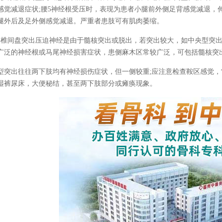
感觉减退症状;腰5神经根受压时，表现为患者小腿前外侧足背感觉减退，伸
腿外后及足外侧感觉减退。严重者患肢可有肌肉萎缩。
腰椎间盘突出压迫神经是由于髓核突出或脱出，若突出较大，如中央型突
广泛的神经根或马尾神经损害症状，患侧麻木区常较广泛，可包括髓核突
型突出往往两下肢均有神经损伤症状，但一侧较重;应注意检查鞍区感觉
湿裤尿床，大便秘结，甚至两下肢部分或瘫痪现象。