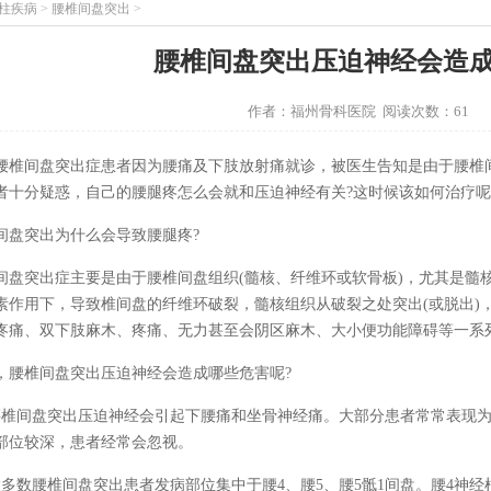
柱疾病
>
腰椎间盘突出
>
腰椎间盘突出压迫神经会造
作者：福州骨科医院 阅读次数：61
腰椎间盘突出症患者因为腰痛及下肢放射痛就诊，被医生告知是由于腰椎
者十分疑惑，自己的腰腿疼怎么会就和压迫神经有关?这时候该如何治疗呢?
间盘突出为什么会导致腰腿疼?
间盘突出症主要是由于腰椎间盘组织(髓核、纤维环或软骨板)，尤其是髓
素作用下，导致椎间盘的纤维环破裂，髓核组织从破裂之处突出(或脱出)，
疼痛、双下肢麻木、疼痛、无力甚至会阴区麻木、大小便功能障碍等一系
，腰椎间盘突出压迫神经会造成哪些危害呢?
腰椎间盘突出压迫神经会引起下腰痛和坐骨神经痛。大部分患者常常表现
部位较深，患者经常会忽视。
大多数腰椎间盘突出患者发病部位集中于腰4、腰5、腰5骶1间盘。腰4神