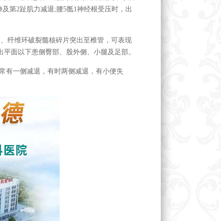
及第2趾肌力减退;腰5骶1神经根受压时，出
出、纤维环破裂髓核碎片突出至椎管，可表现
出平面以下患侧臀部、股外侧、小腿及足部。
，常有一侧减退，有时两侧减退，有小便失