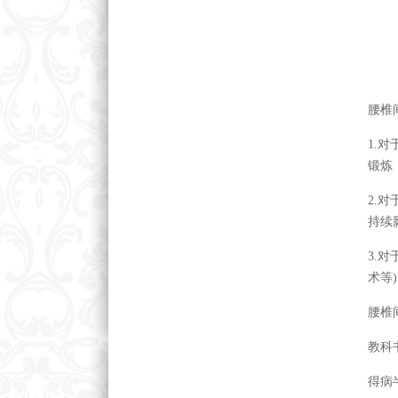
腰椎
1.
锻炼
2.
持续
3.
术等
腰椎
教科
得病