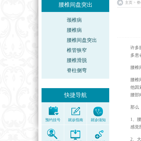
主页
>
脊
腰椎间盘突出
颈椎病
腰椎病
腰椎间盘突出
许多
椎管狭窄
多患
腰椎滑脱
腰椎
脊柱侧弯
腰椎
他因
快捷导航
腰部
那么
1、
预约挂号
就诊指南
就诊须知
感觉
2、