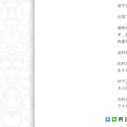
保守
出现
腰椎
术，
肉萎
这时
此时
生不
对于
大小
古时
了十