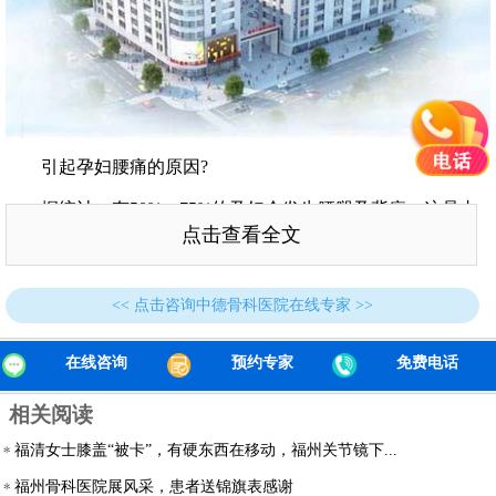
引起孕妇腰痛的原因?
据统计，有50%～75%的孕妇会发生腰腿及背痛。这是由
点击查看全文
于胎儿位于腰椎之前，随着怀孕周期增加，孕妇的上半身会逐
渐成为反弓形，如此才能保持平衡(即孕妇呈现典型的后仰姿
势)。此时腰椎曲度增加，再加上腹肌的支撑力减弱，孕妇的下
<< 点击咨询中德骨科医院在线专家 >>
背肌肉处于一个过度紧绷的状态，同时，由于血液集中于胎
儿，因此背肌的缺氧情况较为严重。
在线咨询
预约专家
免费电话
其次，妇女怀孕后其自身的激素发生了变化，由于弛缓素
相关阅读
分泌太多，进而减少了关节中的胶原蛋白含量，结果造成关
节、韧带松弛，使支撑身体的力量逐渐变弱，尤其到了怀孕末
福清女士膝盖“被卡”，有硬东西在移动，福州关节镜下...
期，位于盆腔两侧的髋关节和耻骨联合的支撑力降低，所以引
福州骨科医院展风采，患者送锦旗表感谢