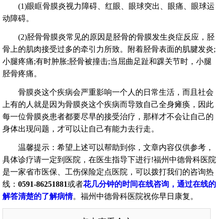
(1)眼眶骨膜炎视力障碍、红眼、眼球突出、眼痛、眼球运
动障碍。
(2)胫骨骨膜炎常见的原因是胫骨的骨膜发生炎症反应，胫
骨上的肌肉接受过多的牵引力所致。附着胫骨表面的肌腱发炎;
小腿疼痛;有时肿胀;胫骨被撞击;当屈曲足趾和踝关节时，小腿
胫骨疼痛。
骨膜炎这个疾病会严重影响一个人的日常生活，而且社会
上有的人就是因为骨膜炎这个疾病而导致自己全身瘫痪，因此
每一位骨膜炎患者都要尽早的接受治疗，那样才不会让自己的
身体出现问题，才可以让自己有能力去行走。
温馨提示：希望上述可以帮助到你，文章内容仅供参考，
具体诊疗请一定到医院，在医生指导下进行!福州中德骨科医院
是一家省市医保、工伤保险定点医院，可以拨打我们的咨询热
线：
0591-86251881
或者
花几分钟的时间在线咨询，通过在线的
解答清楚的了解病情
。福州中德骨科医院祝你早日康复。