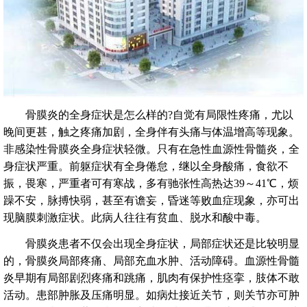
骨膜炎的全身症状是怎么样的?自觉有局限性疼痛，尤以
晚间更甚，触之疼痛加剧，全身伴有头痛与体温增高等现象。
非感染性骨膜炎全身症状轻微。只有在急性血源性骨髓炎，全
身症状严重。前躯症状有全身倦怠，继以全身酸痛，食欲不
振，畏寒，严重者可有寒战，多有驰张性高热达39～41℃，烦
躁不安，脉搏快弱，甚至有谵妄，昏迷等败血症现象，亦可出
现脑膜刺激症状。此病人往往有贫血、脱水和酸中毒。
骨膜炎患者不仅会出现全身症状，局部症状还是比较明显
的，骨膜炎局部疼痛、局部充血水肿、活动障碍。血源性骨髓
炎早期有局部剧烈疼痛和跳痛，肌肉有保护性痉挛，肢体不敢
活动。患部肿胀及压痛明显。如病灶接近关节，则关节亦可肿