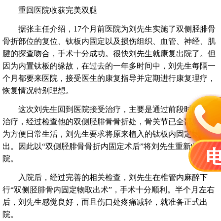
重回医院收获完美双腿
据张主任介绍，17个月前医院为刘先生实施了双侧胫腓骨
骨折部位的复位、钛板内固定以及损伤组织、血管、神经、肌
腱的探查吻合，手术十分成功。很快刘先生就康复出院了。但
因为内置钛板的缘故，在过去的一年多时间中，刘先生每隔一
个月都要来医院，接受医生的康复指导并定期进行康复理疗，
恢复情况特别理想。
这次刘先生回到医院接受治疗，主要是通过前段时间康复
治疗，经过检查他的双侧胫腓骨骨折处，骨关节已全部愈合。
为方便日常生活，刘先生要求将原来植入的钛板内固定物取
出。因此以“双侧胫腓骨骨折内固定术后”将刘先生重新收住入
院。
入院后，经过完善的相关检查，刘先生在椎管内麻醉下
行“双侧胫腓骨内固定物取出术”，手术十分顺利。半个月左右
后，刘先生感觉良好，而且伤口处疼痛减轻，就准备正式出
院。