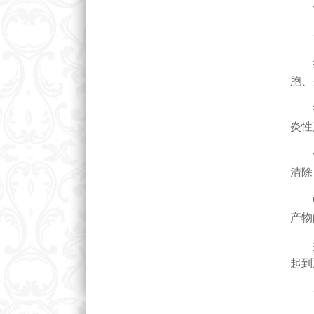
骨
·
红光
胞、
微波
炎性
体外
清除
中药
产物
推拿
起到
·