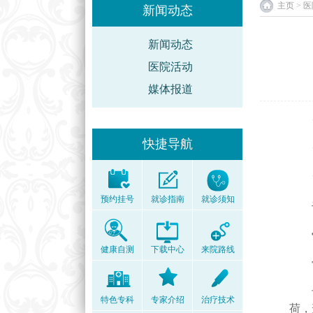
主页
>
医
新闻动态
新闻动态
医院活动
媒体报道
"膝
快捷导航
"医
"都
预约挂号
就诊指南
就诊须知
许多
骨
健康自测
下载中心
来院路线
骨关
长期
特色专科
专家介绍
治疗技术
荷，