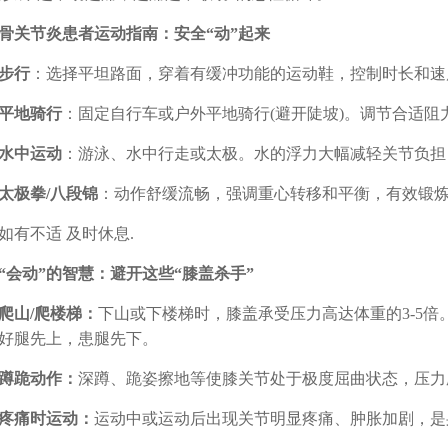
关节炎患者运动指南：安全“动”起来
步行
：选择平坦路面，穿着有缓冲功能的运动鞋，控制时长和速
平地骑行
：固定自行车或户外平地骑行(避开陡坡)。调节合适阻
水中运动
：游泳、水中行走或太极。水的浮力大幅减轻关节负担
太极拳/八段锦
：动作舒缓流畅，强调重心转移和平衡，有效锻
不适 及时休息.
会动”的智慧：避开这些“膝盖杀手”
山/爬楼梯：
下山或下楼梯时，膝盖承受压力高达体重的3-5
好腿先上，患腿先下。
蹲跪动作：
深蹲、跪姿擦地等使膝关节处于极度屈曲状态，压力
痛时运动：
运动中或运动后出现关节明显疼痛、肿胀加剧，是