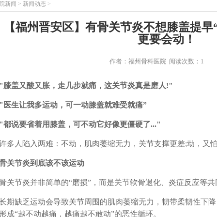
院新闻
>
新闻动态
>
【福州晋安区】有骨关节炎不想膝盖提早
更要会动！
作者：福州骨科医院 阅读次数：1
盖又酸又胀，走几步就痛，这关节炎真是磨人!"
生让我多运动，可一动膝盖就难受就痛”
说要省着用膝盖，可不动它好像更僵硬了..."
人陷入两难：不动，肌肉萎缩无力，关节支撑更差;动，又怕
关节炎到底该不该运动
节炎并非简单的“磨损”，而是关节软骨退化、炎症反应等共
缺乏运动会导致关节周围的肌肉萎缩无力，韧带柔韧性下降
形成“越不动越痛，越痛越不敢动”的恶性循环。