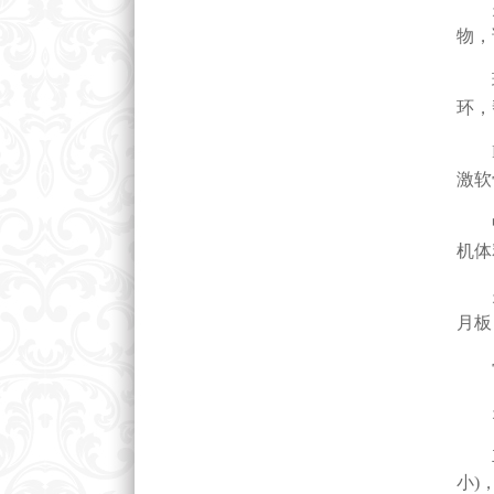
关节
物，
玻璃
环，
PR
激软
中医
机体
关节
月板
骨
关
主要
小)