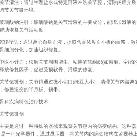
灌注：通过生理盐水或特定溶液冲洗关节腔，清除炎症介质
调节关节微环境。
酸钠注射：玻璃酸钠是关节滑液的主要成分，能增加滑液的
帮助恢复关节活动度。
P疗法：通过离心自身血液，提取含高浓度血小板的血浆，激
骨细胞分化，加速组织修复。
小针刀：松解关节周围增生、粘连的软组织(如瘢痕、挛缩的韧
释放修复因子，促进受损软骨、滑膜的修复。
镜微创：关节镜通过微小切口(绿豆大小)，清理关节内游离
，修整退变的半月板、韧带。
科疾病特色治疗技术
节镜微创
是通过一种特殊的器械来观察关节腔内的病变结构。这种器械
，是一种光学器件，通过显示器，将关节内的病变结构在监视器