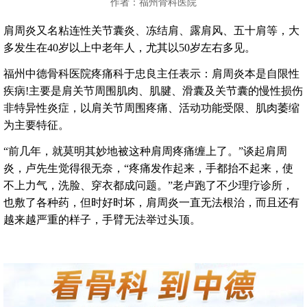
作者：福州骨科医院
肩周炎又名粘连性关节囊炎、冻结肩、露肩风、五十肩等，大
多发生在40岁以上中老年人，尤其以50岁左右多见。
福州中德骨科医院疼痛科于忠良主任表示：肩周炎本是自限性
疾病!主要是肩关节周围肌肉、肌腱、滑囊及关节囊的慢性损伤
非特异性炎症，以肩关节周围疼痛、活动功能受限、肌肉萎缩
为主要特征。
“前几年，就莫明其妙地被这种肩周疼痛缠上了。”谈起肩周
炎，卢先生觉得很无奈，“疼痛发作起来，手都抬不起来，使
不上力气，洗脸、穿衣都成问题。”老卢跑了不少理疗诊所，
也敷了各种药，但时好时坏，肩周炎一直无法根治，而且还有
越来越严重的样子，手臂无法举过头顶。