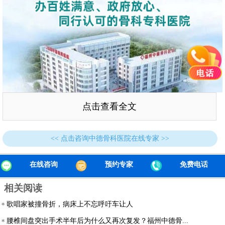
点击查看全文
<< 点击咨询中德骨科医院在线专家 >>
“较近听邻居说，福州中德骨科医院有专业的疼痛科，治疗疼
在线咨询
预约专家
免费电话
痛有各种办法，对肩周炎这种常见病，也有整套的治疗方案。
相关阅读
我就前来试一试。”卢先生说。
歌唱家被撞骨折，病床上不忘呼吁车让人
医院疼痛科于忠良主任接诊后，为卢先生详细检查，发现老人
的颈椎、颈椎体棘突间及椎旁都存在一定程度的压痛，左侧冈
腰椎间盘突出手术半年后为什么又再次复发？福州中德骨...