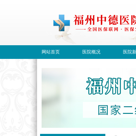
网站首页
医院概况
医院