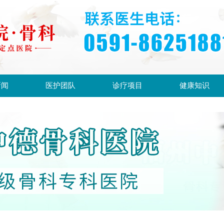
新闻
医护团队
诊疗项目
健康知识