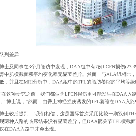
列差异
及同事在3个月随访中发现，DAA组中有7例LCFN损伤(23.3
臀中肌横截面积平均变化率无显著差异。然而，与ALA组相比，
低，并且在MRI分析中，DAA组中的TFL的脂肪萎缩的平均等级
这项研究之前，我们都认为LFCN损伤更可能发生在DAA入路
，”博士说，“然而，由臀上神经损伤诱发的TFL萎缩在DAA入路
较后提到：“我们相信，这是国际首次采用比较一期双侧THA中
现两种入路的临床结果没有显著差异，但DAA髋关节TFL横截面
仅在DAA入路中才会出现。