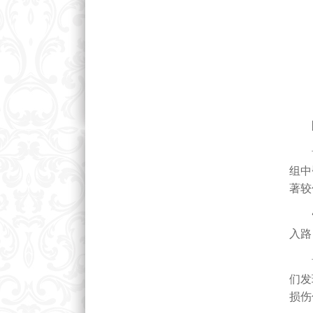
队
博士
组中
著较
“在
入路
博士
们发
损伤