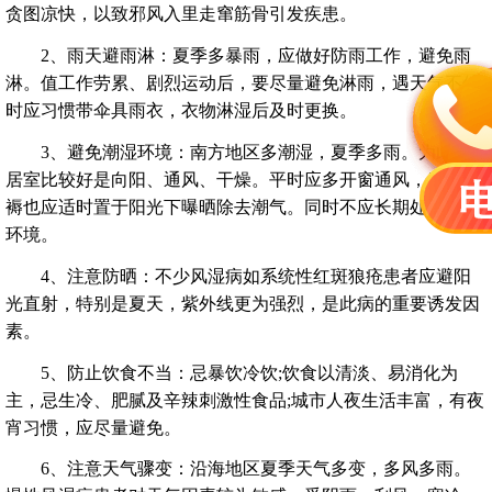
贪图凉快，以致邪风入里走窜筋骨引发疾患。
2、雨天避雨淋：夏季多暴雨，应做好防雨工作，避免雨
淋。值工作劳累、剧烈运动后，要尽量避免淋雨，遇天气不佳
时应习惯带伞具雨衣，衣物淋湿后及时更换。
3、避免潮湿环境：南方地区多潮湿，夏季多雨。为此，
居室比较好是向阳、通风、干燥。平时应多开窗通风，床上被
褥也应适时置于阳光下曝晒除去潮气。同时不应长期处于水湿
环境。
4、注意防晒：不少风湿病如系统性红斑狼疮患者应避阳
光直射，特别是夏天，紫外线更为强烈，是此病的重要诱发因
素。
5、防止饮食不当：忌暴饮冷饮;饮食以清淡、易消化为
主，忌生冷、肥腻及辛辣刺激性食品;城市人夜生活丰富，有夜
宵习惯，应尽量避免。
6、注意天气骤变：沿海地区夏季天气多变，多风多雨。