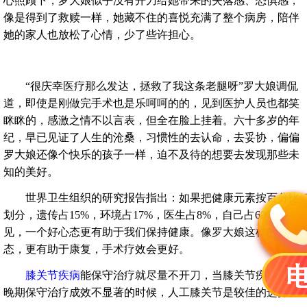
心照顾下，罗大娘似乎没有开刀给她带来的失落感、恐惧感，
像是得到了救赎一样，她藏不住的喜悦充满了整个病房，陪伴
她的家人也放松了心情，少了些许担心。
“很庆幸医疗那么发达，拯救了我这条老腿呀”罗大娘调侃
道，即使是刚做完手术也是乐呵呵的的，见到医护人员也都笑
眯眯的，感激之情不以言表，但全在脸上挂着。六十多岁的年
纪，早已见证了人生的沧桑，习惯性的去认命，去妥协，偏偏
罗大娘还像个快乐的孩子一样，迫不及待的想要去发现那些未
知的美好。
世界卫生组织的研究报告指出：如果把健康元素按百分比
划分，遗传占15%，环境占17%，医生占8%，自己占60%。可
见，一个好心态更有助于我们保持健康。像罗大娘这样的心
态，更有助于康复，手术疗效会更好。
膝关节疾病
能保守治疗就尽量不开刀，当膝关节疾病到达
晚期保守治疗成效不显著的时候，人工膝关节是较佳的选择。