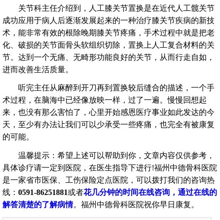
关节科主任介绍到，人工膝关节置换是在近代人工髋关节
成功应用于病人后逐渐发展起来的一种治疗膝关节疾病的新技
术，能非常有效的根除晚期膝关节疼痛，手术过程中就是把老
化、破损的关节面骨头软组织切除，置换上人工复合材料的关
节。达到一个无痛、无畸形功能良好的关节，从而行走自如，
进而改善生活质量。
听完主任从麻醉到开刀再到置换较后缝合的描述，一个手
术过程，在脑海中已经像放映一样，过了一遍。慢慢回想起
来，也没有那么害怕了，心里开始感恩医疗事业如此发达的今
天，至少有办法让我们可以少承受一些疼痛，也完全有被康复
的可能。
温馨提示：希望上述可以帮助到你，文章内容仅供参考，
具体诊疗请一定到医院，在医生指导下进行!福州中德骨科医院
是一家省市医保、工伤保险定点医院，可以拨打我们的咨询热
线：
0591-86251881
或者
花几分钟的时间在线咨询，通过在线的
解答清楚的了解病情
。福州中德骨科医院祝你早日康复。