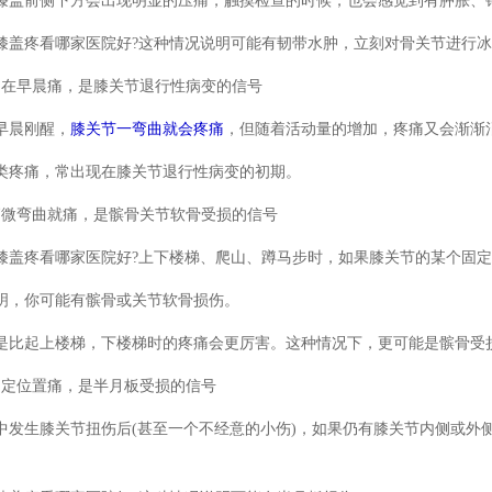
膝盖前侧下方会出现明显的压痛，触摸检查的时候，也会感觉到有肿胀、
膝盖疼看哪家医院好?这种情况说明可能有韧带水肿，立刻对骨关节进行
只在早晨痛，是膝关节退行性病变的信号
早晨刚醒，
膝关节一弯曲就会疼痛
，但随着活动量的增加，疼痛又会渐渐
类疼痛，常出现在膝关节退行性病变的初期。
稍微弯曲就痛，是髌骨关节软骨受损的信号
膝盖疼看哪家医院好?上下楼梯、爬山、蹲马步时，如果膝关节的某个固
明，你可能有髌骨或关节软骨损伤。
是比起上楼梯，下楼梯时的疼痛会更厉害。这种情况下，更可能是髌骨受
固定位置痛，是半月板受损的信号
中发生膝关节扭伤后(甚至一个不经意的小伤)，如果仍有膝关节内侧或外