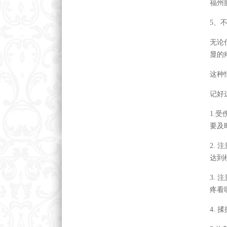
福州
5、
无论
显的
这种
记好
1.
要及
2.
达到
3.
疼看
4.