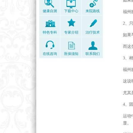
如果
健康自测
下载中心
来院路线
福州
2、
特色专科
专家介绍
治疗技术
如果
而这
在线咨询
医保须知
联系我们
3、
福州
这说
尤其
4、
运动
显。