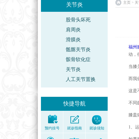
主页
>
关
关节炎
股骨头坏死
肩周炎
滑膜炎
福州
骶髂关节炎
动，
髌骨软化症
当膝
关节炎
而我
人工关节置换
这是
快捷导航
不同
膝盖
1、
预约挂号
就诊指南
就诊须知