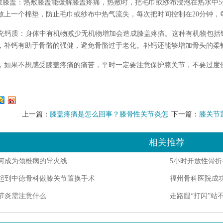
热敷膝盖：热敷膝盖能缓解膝盖疼痛，热敷时，把毛巾或纱布浸泡在热水中
放上一个棉垫，防止毛巾或纱布中热气流失，每次把时间控制在20分钟，
 补充钙质：身体中有机物减少无机物增加会造成膝盖疼痛。这种有机物包
，补钙有助于骨骼的强健，避免骨骼过于老化。补钙还能够增加骨头的柔
，如果不想感受膝盖疼痛的痛苦，平时一定要注意保护膝关节，不要过度
上一篇：
膝盖疼痛是怎么回事？膝骨性关节炎怎
下一篇：
膝关节
么治疗好？
福州膝关节置换
相关推荐
何成为颈椎病的导火线
5小时开放性骨折
起到中德骨科做膝关节置换手术
福州骨科医院成
节炎需注意什么
走路腿“打闪”站