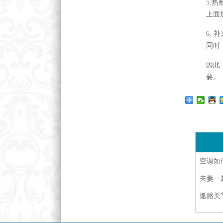
5.
上面
6.
同时
因此
要。
空调如
夫妻一
骶髂关