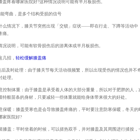
膝盖疼看哪家医院好?这种情况说明可能有半月板损伤。
不能弯曲，是多个结构受损的信号
什么情况下，膝关节突然出现「交锁」症状——即在行走、下蹲等活动中
疼痛。
情况说明，可能有软骨损伤后的游离体或半月板损伤。
这几招，
轻松缓解膝盖痛
受伤后及时处理：由于膝关节每天活动很频繁，所以出现受伤的情况也并不
时处理。
 注意控制体重：由于膝盖是承受着人体的大部分重量，所以对于肥胖的人
模特般苗条的身材，只要减轻一些体重就能给身体带来很大的好处。
 注意保暖：膝盖受寒也是会导致膝盖疼痛的，平时要注意防寒保暖，冬天
哪家医院好?
 揉搓膝盖：平时坐着的时候，可以搓热双手，并对膝盖及其周围进行揉按