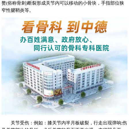
赘(俗称骨刺)断裂形成关节内可以移动的小骨块，手指部位狭
窄性腱鞘炎等。
关节受伤：例如：膝关节内半月板破裂，行走出现弹响;伤