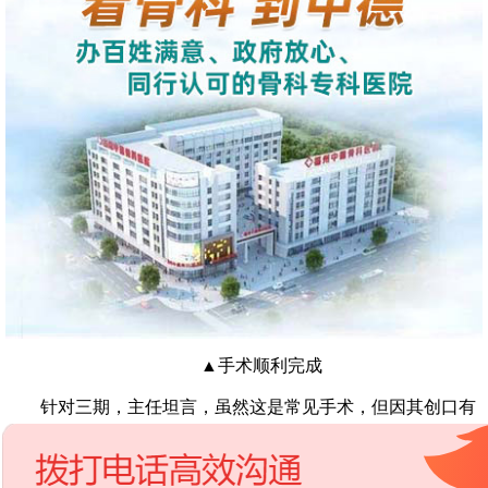
▲手术顺利完成
针对三期，主任坦言，虽然这是常见手术，但因其创口有
炎症，从鞘口一直到掌指关节都有脓性分泌物，且长时间受感
染侵袭，所以肌腱周围全是广泛性瘢痕粘连。