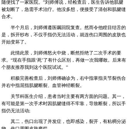
随便找了一家医院。”刘师傅说，经检查后，医生告诉他肌腱
被划断了，急需手术治疗。他没多想，便接受了清创和肌腱缝
合术。
半个月后，刘师傅遵医嘱回院复查。然而令他瞠目结舌的
是，拆开纱布，不仅手指仍无法活动，就连伤口周围的皮肤也
开始变坏了。
此情此景，刘师傅怒火中烧，断然拒绝了二次手术的要
求。“现在手指跟‘死’了有什么区别，再做一次我哪敢。后来有
个朋友推荐我到这个医院试试。”
积极完善检查后，刘师傅确诊为，右中指掌指关节裂伤合
并右中指屈指肌腱断裂、血管神经断裂。
关节科医生介绍，患者当时主要有两方面的问题。其一，
有可能是第一次手术时因肌腱缝得不牢靠，导致断裂，所以手
指仍无法活动;
其二，伤口出现了并发症，也即感染，裂开，有粘稠分泌
物，伤口周围皮肤糜烂。