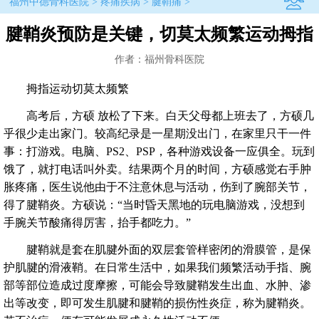
福州中德骨科医院
>
疼痛疾病
>
腱鞘痛
>
腱鞘炎预防是关键，切莫太频繁运动拇指
作者：福州骨科医院
拇指运动切莫太频繁
高考后，方硕 放松了下来。白天父母都上班去了，方硕几
乎很少走出家门。较高纪录是一星期没出门，在家里只干一件
事：打游戏。电脑、PS2、PSP，各种游戏设备一应俱全。玩到
饿了，就打电话叫外卖。结果两个月的时间，方硕感觉右手肿
胀疼痛，医生说他由于不注意休息与活动，伤到了腕部关节，
得了腱鞘炎。方硕说：“当时昏天黑地的玩电脑游戏，没想到
手腕关节酸痛得厉害，抬手都吃力。”
腱鞘就是套在肌腱外面的双层套管样密闭的滑膜管，是保
护肌腱的滑液鞘。在日常生活中，如果我们频繁活动手指、腕
部等部位造成过度摩擦，可能会导致腱鞘发生出血、水肿、渗
出等改变，即可发生肌腱和腱鞘的损伤性炎症，称为腱鞘炎。