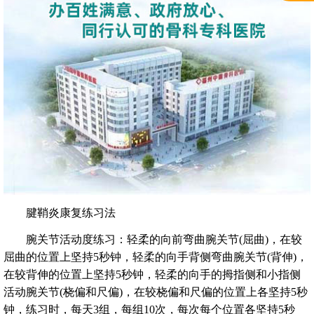
腱鞘炎康复练习法
腕关节活动度练习：轻柔的向前弯曲腕关节(屈曲)，在较
屈曲的位置上坚持5秒钟，轻柔的向手背侧弯曲腕关节(背伸)，
在较背伸的位置上坚持5秒钟，轻柔的向手的拇指侧和小指侧
活动腕关节(桡偏和尺偏)，在较桡偏和尺偏的位置上各坚持5秒
钟，练习时，每天3组，每组10次，每次每个位置各坚持5秒