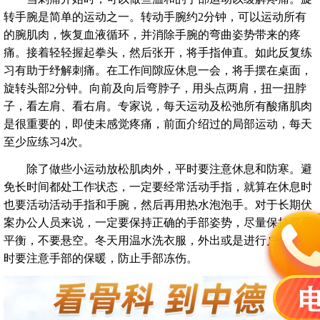
转手腕是简单的运动之一。转动手腕约2分钟，可以运动所有
的腕肌肉，恢复血液循环，并消除手腕的弯曲姿势带来的疼
痛。接着轻轻握起拳头，然后张开，将手指伸直。如此反复练
习有助于纾解刺痛。在工作间隙应休息一会，将手摆在桌面，
旋转头部2分钟。向前及向后弯脖子，用头点两肩，扭一扭脖
子，看左肩、看右肩。专家说，每天运动及松弛所有酸痛肌肉
是很重要的，即使未感觉疼痛，前面介绍过的局部运动，每天
至少应练习4次。
除了做些小运动放松肌肉外，平时要注意休息和防寒。避
免长时间都处工作状态，一定要经常活动手指，就算在休息时
也要活动活动手指和手腕，然后再用热水泡泡手。对于长期伏
案办公人员来说，一定要保持正确的手部姿势，尽量保持双手
平衡，不要悬空。冬天用温水洗衣服，外出或是进行户外运动
时要注意手部的保暖，防止手部冻伤。