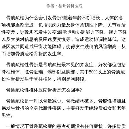
作者：福州骨科医院
骨质疏松为什么会引发骨折?随着年龄不断增长，人体的各
项机能逐渐衰退，包括肌肉力量及身体柔韧性下降、关节灵活
性变差，导致步态发生改变;感觉运动协调能力下降、视力下降
以及大脑对信息的反应速度变慢等，造成运动协调性降低。这
些因素共同造成平衡功能障碍，使得发生跌倒的风险增高，从
而增加骨质疏松骨折的发生率。
骨质疏松性骨折是骨质疏松最常见的并发症，好发部位包括
脊柱椎体、肱骨近端、髋部以及腕部，其中50%以上的骨质疏
松性骨折发生于脊柱椎体，特别是胸腰段。
骨质疏松性椎体压缩骨折是怎么回事?
骨质疏松是一种以骨量减少、骨微结构破坏、骨脆性增加且
易发生骨折的全身代谢性疾病，主要好发于绝经后妇女和老年
男性。
一般情况下骨质疏松症的患者初期没有任何症状，许多骨质