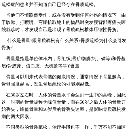
疏松症的患者并不知道自己已经存在骨质疏松。
当他们不慎跌倒受伤，或在没有受到任何外伤的情况下，由
于咳嗽、打喷嚏、弯腰拾取地上的物品时突发腰背部疼痛去医
院就诊时，才发现自己是出现了骨质疏松椎体压缩性骨折。
什么是骨量?跟骨质疏松有什么关系?骨质疏松为什么会引发
骨折?
骨量是指是单位体积内，骨组织[骨矿物质(钙、磷等)和骨基
质(骨胶原、蛋白质、无机盐等等)]含量。
骨量可以用来代表骨骼的健康情况，通常情况下骨量越高，
骨骼强度越高，发生骨质疏松的可能则越低。
在30岁左右时，人体的骨量水平会达到一生中的高峰，因此
这一时期的骨量被称为峰值骨量，而在50岁之后人体的骨量开
始丢失，峰值骨量和50岁后的骨丢失速率，是影响骨质疏松发
病的两大因素。
不同类型的骨质疏松，治疗手段也不一样，千万不能不加区