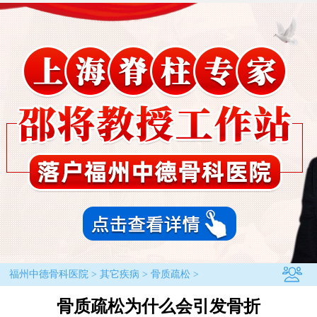
福州中德骨科医院
>
其它疾病
>
骨质疏松
>
骨质疏松为什么会引发骨折