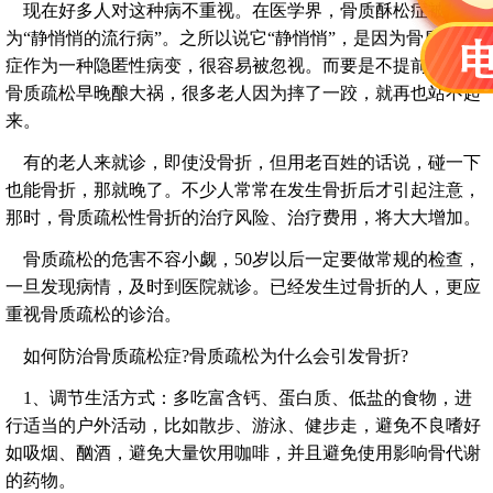
现在好多人对这种病不重视。在医学界，骨质酥松症被称
为“静悄悄的流行病”。之所以说它“静悄悄”，是因为骨质疏松
症作为一种隐匿性病变，很容易被忽视。而要是不提前预防，
骨质疏松早晚酿大祸，很多老人因为摔了一跤，就再也站不起
来。
有的老人来就诊，即使没骨折，但用老百姓的话说，碰一下
也能骨折，那就晚了。不少人常常在发生骨折后才引起注意，
那时，骨质疏松性骨折的治疗风险、治疗费用，将大大增加。
骨质疏松的危害不容小觑，50岁以后一定要做常规的检查，
一旦发现病情，及时到医院就诊。已经发生过骨折的人，更应
重视骨质疏松的诊治。
如何防治骨质疏松症?骨质疏松为什么会引发骨折?
1、调节生活方式：多吃富含钙、蛋白质、低盐的食物，进
行适当的户外活动，比如散步、游泳、健步走，避免不良嗜好
如吸烟、酗酒，避免大量饮用咖啡，并且避免使用影响骨代谢
的药物。