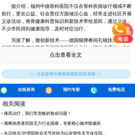
据介绍，福州中德骨科医院不仅在骨科疾病诊疗领域不断
前行，更在公益、社会责任方面倾注心血，经常走进社区开展
义诊活动，将骨健康科普知识和新技术带给居民，通过义诊，
不少市民得到健康指导，及时对症治疗。
另据了解，微创新技术——德国狼牌椎间孔镜技术，是治
疗腰椎间盘突出等常见颈腰椎问题的方法，该技术通过一个5
点击查看全文
毫米小切口，就可到达治疗区域，摘除压迫神经的髓核，从而
解决腰痛的问题，创伤小，恢复快，获得好评。
越来越厉害的腰疼 严重影响正常生活
<< 点击咨询中德骨科医院在线专家 >>
不少人都有腰椎间盘突出症，经常感觉腰酸背疼，起初以
在线咨询
预约专家
免费电话
为忍忍就过去了，然而大多数人会随着时间的推移逐渐加重，
慢慢发展到腿痛发麻、浑身乏力。贴膏药，做理疗，去按摩店
相关阅读
做推拿......为了止痛，许多人尝试了各种治疗方法，但较多缓
痛风治疗，我们常忽略的致命问题！
解一下，没过多久又开始疼痛。
颈椎病患者四肢无力行走困难，专家精心施术除顽疾
前段时间，福州中德骨科医院进社区义诊，骨科专家主任
生日快乐!护理部联合关节外科为62岁骨性关节炎住院...
接待了一名腰椎间盘突出的患者：腰痛两年多，不仅在走路及