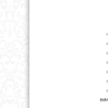
(
(
(
(
热线