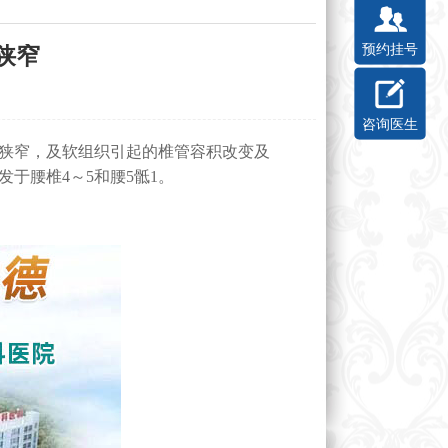
预约挂号
狭窄
咨询医生
狭窄，及软组织引起的椎管容积改变及
于腰椎4～5和腰5骶1。