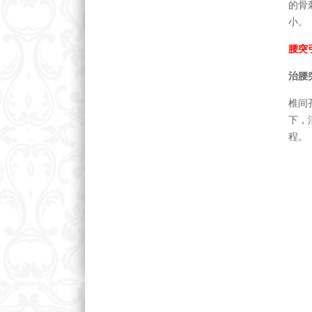
的骨
小。
腰突
治腰
椎间
下，
程。