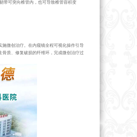
黄韧带可突向椎管内，也可导致椎管容积变
实施微创治疗。在内窥镜全程可视化操作引导
生骨质、修复破损的纤维环，完成微创治疗过