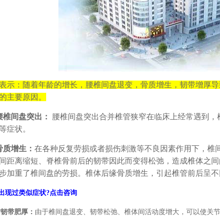
表示：随着年龄的增长，腰椎间盘退变，骨质增生，韧带增厚导
的主要原因。
腰椎间盘突出：
腰椎间盘突出合并椎管狭窄在临床上经常遇到，
等症状。
骨质增生：
在各种反复劳损或者损伤刺激等不良因素作用下，椎
间距离缩短、脊椎骨前后的韧带因此而变得松弛，造成椎体之间
步加重了椎间盘的劳损。椎体后缘骨质增生，引起椎管前后呈不
出现过类似症状?点击咨询
黄韧带肥厚：
由于椎间盘退变、韧带松弛、椎体间活动度增大，可以使关