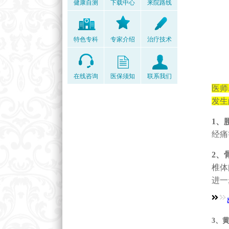
健康自测
下载中心
来院路线
特色专科
专家介绍
治疗技术
在线咨询
医保须知
联系我们
医师
发生
1、
经痛
2、
椎体
进一
3、