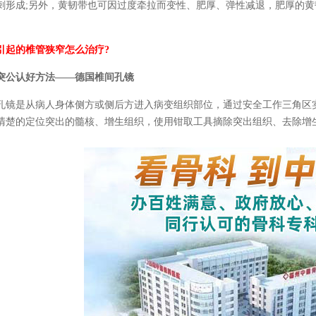
刺形成;另外，黄韧带也可因过度牵拉而变性、肥厚、弹性减退，肥厚的
引起的椎管狭窄怎么治疗?
突公认好方法——德国椎间孔镜
孔镜是从病人身体侧方或侧后方进入病变组织部位，通过安全工作三角区
清楚的定位突出的髓核、增生组织，使用钳取工具摘除突出组织、去除增