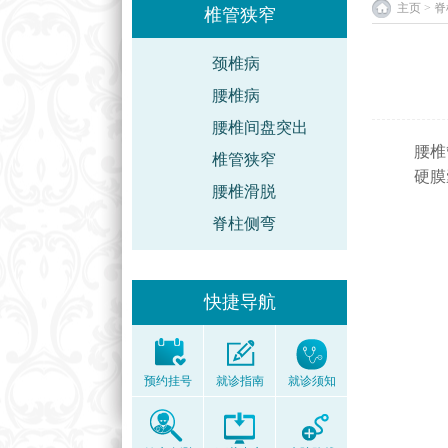
主页
>
脊
椎管狭窄
颈椎病
腰椎病
腰椎间盘突出
腰椎
椎管狭窄
硬膜
腰椎滑脱
脊柱侧弯
快捷导航
预约挂号
就诊指南
就诊须知