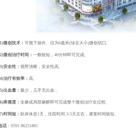
1)微创技术：
可视下操作、仅为6毫米(绿豆大小)微创切口;
2)微创治疗时间：
一般较短，40分钟即可完成;
3)安全性：
视野清晰，安全性高;
4)治疗有效率：
高;
(5)出血量：
极少，几乎无出血 ;
(6)疼痛度：
全麻或局部麻醉即可完成整个微创治疗全过程;
(7)时间短：
卧床休息1天，住院时间 3-5天左右，康复时间较短。
电话
：0591-86251881