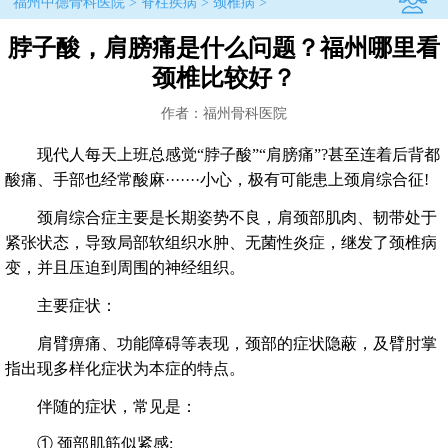
福州中德骨科医院
>
脊柱疾病
>
颈椎病
>
脖子酸，肩膀痛是什么问题？福州哪里看
颈椎比较好？
作者：福州骨科医院
现代人每天上班总感觉“脖子酸”“肩膀痛”?甚至连着后背都
酸痛、手部也经常酸麻·······小心，极有可能患上颈肩综合征!
颈肩综合症主要是长期姿势不良，肩颈部肌肉、韧带处于
紧张状态，导致局部软组织水肿、无菌性炎症，继发了颈椎病
变，并且压迫到周围的神经组织。
主要症状：
肩臂痹痛、功能障碍等表现，颈部的症状隐蔽，及臂肘掌
指出现多样化症状为本症的特点。
伴随的症状，常见是：
① 颈部肌筋似紧感;