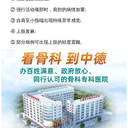
② 强行活动颈部时，肩肘的病情加重;
③ 自肩至小指端出现特殊异常感觉;
④ 上肢发麻;
⑤ 部分病例可出现上肢的轻度震颤。