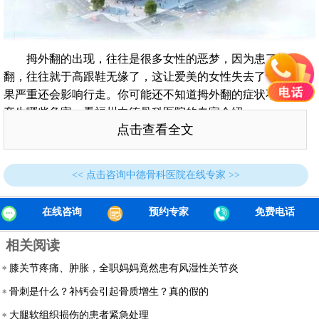
拇外翻的出现，往往是很多女性的恶梦，因为患了拇外
翻，往往就于高跟鞋无缘了，这让爱美的女性失去了气质，如
果严重还会影响行走。你可能还不知道拇外翻的症状不治疗会
产生哪些危害，看福州中德骨科医院的专家介绍。
点击查看全文
拇外翻常见的症状
症状一：皮肤变厚是拇外翻较多的症状，外翻关节往往与
<< 点击咨询中德骨科医院在线专家 >>
鞋子相互摩擦，导致皮肤溃烂感染，使患者疼痛难于行走。
症状二：拇外翻患处往往会出现股性关节炎或者是关节半
在线咨询
预约专家
免费电话
脱位的现象，这就导致关节的功能受到很大的限制，严重影响
相关阅读
患者的正常生活。
膝关节疼痛、肿胀，全职妈妈竟然患有风湿性关节炎
症状三：拇外翻不治疗会形成
槌状趾
，其主要原因是大拇
脚趾的向下挤压，使二拇脚趾向上，慢慢形成槌状趾。
骨刺是什么？补钙会引起骨质增生？真的假的
大腿软组织损伤的患者紧急处理
症状四：病情严重时大拇脚趾的关节会出现骨质增生，导