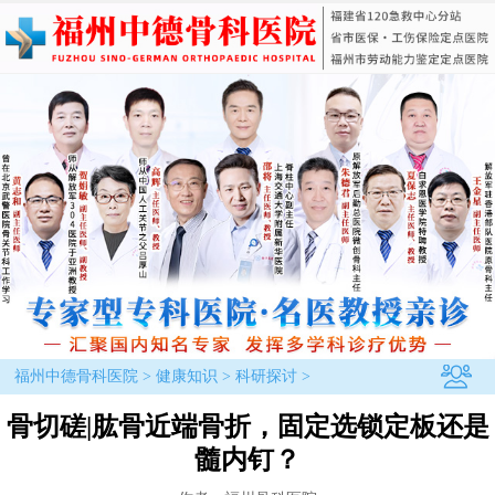
福州中德骨科医院
>
健康知识
>
科研探讨
>
骨切磋|肱骨近端骨折，固定选锁定板还是
髓内钉？