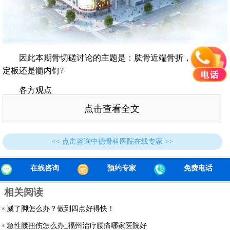
因此本期骨切磋讨论的主题是：肱骨近端骨折，固定选锁
定板还是髓内钉?
各方观点
点击查看全文
Matthew F等[1]回顾性研究认为，锁定板与其他固定方式
相比，无强力证据证明哪种技术更优。
G.Boudard等[2]对67例肱骨近端骨折(1例为双侧)进行了对
<< 点击咨询中德骨科医院在线专家 >>
比研究，其中35例行锁定板固定，32例行髓内钉固定。研究发
现，尽管现有研究中锁定板和髓内钉疗效没有差异，但前者似
在线咨询
预约专家
免费电话
乎更不易被接受，且更激进。
相关阅读
Mauro E.C.GracitelliPhD等[3]随机对72例2部分或3部分肱骨
崴了脚怎么办？做到四点好得快！
近端骨折患者进行锁定板或锁定髓内钉固定治疗。术后12个月
随访发现，两组临床和影像学结果类似，髓内钉组并发症和再
急性腰扭伤怎么办_福州治疗腰痛哪家医院好