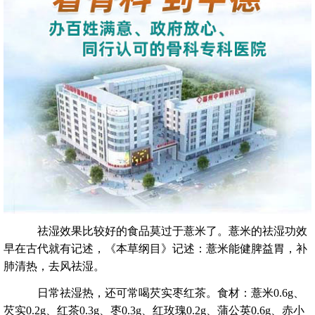
祛湿效果比较好的食品莫过于薏米了。薏米的祛湿功效
早在古代就有记述，《本草纲目》记述：薏米能健脾益胃，补
肺清热，去风祛湿。
日常祛湿热，还可常喝芡实枣红茶。食材：薏米0.6g、
芡实0.2g、红茶0.3g、枣0.3g、红玫瑰0.2g、蒲公英0.6g、赤小