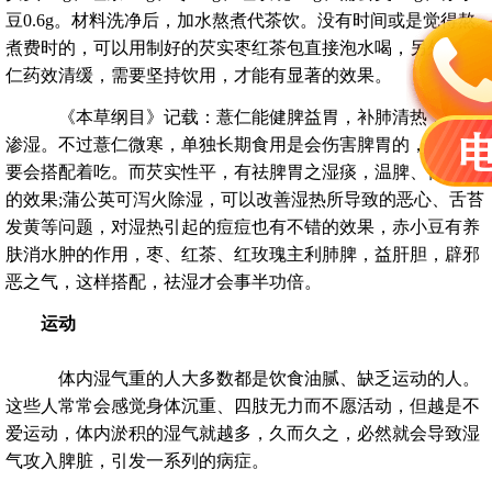
豆0.6g。材料洗净后，加水熬煮代茶饮。没有时间或是觉得熬
煮费时的，可以用制好的芡实枣红茶包直接泡水喝，另外，薏
仁药效清缓，需要坚持饮用，才能有显著的效果。
《本草纲目》记载：薏仁能健脾益胃，补肺清热，去风
渗湿。不过薏仁微寒，单独长期食用是会伤害脾胃的，所以，
要会搭配着吃。而芡实性平，有祛脾胃之湿痰，温脾、保胃气
的效果;蒲公英可泻火除湿，可以改善湿热所导致的恶心、舌苔
发黄等问题，对湿热引起的痘痘也有不错的效果，赤小豆有养
肤消水肿的作用，枣、红茶、红玫瑰主利肺脾，益肝胆，辟邪
恶之气，这样搭配，祛湿才会事半功倍。
运动
体内湿气重的人大多数都是饮食油腻、缺乏运动的人。
这些人常常会感觉身体沉重、四肢无力而不愿活动，但越是不
爱运动，体内淤积的湿气就越多，久而久之，必然就会导致湿
气攻入脾脏，引发一系列的病症。