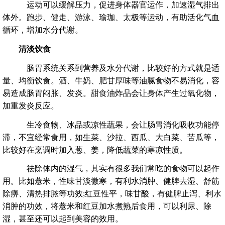
运动可以缓解压力，促进身体器官运作，加速湿气排出
体外。跑步、健走、游泳、瑜珈、太极等运动，有助活化气血
循环，增加水分代谢。
清淡饮食
肠胃系统关系到营养及水分代谢，比较好的方式就是适
量、均衡饮食。酒、牛奶、肥甘厚味等油腻食物不易消化，容
易造成肠胃闷胀、发炎。甜食油炸品会让身体产生过氧化物，
加重发炎反应。
生冷食物、冰品或凉性蔬果，会让肠胃消化吸收功能停
滞，不宜经常食用，如生菜、沙拉、西瓜、大白菜、苦瓜等，
比较好在烹调时加入葱、姜，降低蔬菜的寒凉性质。
祛除体内的湿气，其实有很多我们常吃的食物可以起作
用。比如薏米，性味甘淡微寒，有利水消肿、健脾去湿、舒筋
除痹、清热排脓等功效;红豆性平，味甘酸，有健脾止泻、利水
消肿的功效，将薏米和红豆加水煮熟后食用，可以利尿、除
湿，甚至还可以起到美容的效用。