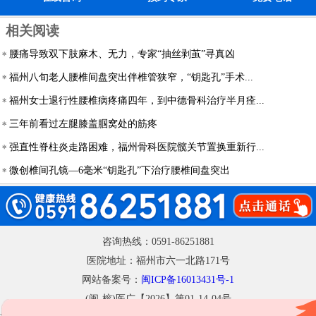
相关阅读
腰痛导致双下肢麻木、无力，专家“抽丝剥茧”寻真凶
福州八旬老人腰椎间盘突出伴椎管狭窄，“钥匙孔”手术...
福州女士退行性腰椎病疼痛四年，到中德骨科治疗半月痊...
三年前看过左腿膝盖腘窝处的筋疼
强直性脊柱炎走路困难，福州骨科医院髋关节置换重新行...
微创椎间孔镜—6毫米“钥匙孔”下治疗腰椎间盘突出
咨询热线：0591-86251881
医院地址：福州市六一北路171号
网站备案号：
闽ICP备16013431号-1
(闽-榕)医广【2026】第01-14-04号