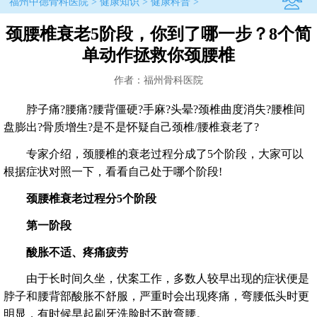
福州中德骨科医院
>
健康知识
>
健康科普
>
颈腰椎衰老5阶段，你到了哪一步？8个简
单动作拯救你颈腰椎
作者：福州骨科医院
脖子痛?腰痛?腰背僵硬?手麻?头晕?颈椎曲度消失?腰椎间
盘膨出?骨质增生?是不是怀疑自己颈椎/腰椎衰老了?
专家介绍，颈腰椎的衰老过程分成了5个阶段，大家可以
根据症状对照一下，看看自己处于哪个阶段!
颈腰椎衰老过程分5个阶段
第一阶段
酸胀不适、疼痛疲劳
由于长时间久坐，伏案工作，多数人较早出现的症状便是
脖子和腰背部酸胀不舒服，严重时会出现疼痛，弯腰低头时更
明显，有时候早起刷牙洗脸时不敢弯腰。