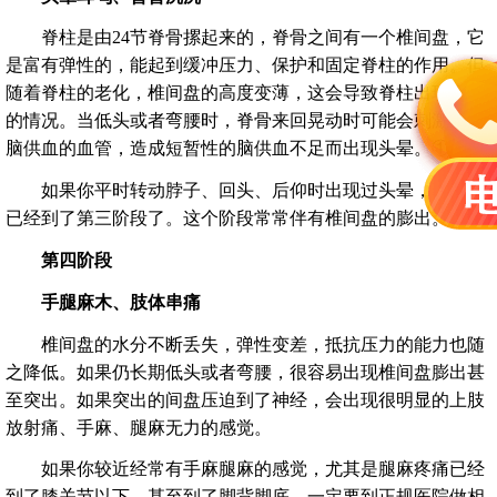
脊柱是由24节脊骨摞起来的，脊骨之间有一个椎间盘，它
是富有弹性的，能起到缓冲压力、保护和固定脊柱的作用。但
随着脊柱的老化，椎间盘的高度变薄，这会导致脊柱出现不稳
的情况。当低头或者弯腰时，脊骨来回晃动时可能会刺激到大
脑供血的血管，造成短暂性的脑供血不足而出现头晕。①
如果你平时转动脖子、回头、后仰时出现过头晕，说明你
已经到了第三阶段了。这个阶段常常伴有椎间盘的膨出。
第四阶段
手腿麻木、肢体串痛
椎间盘的水分不断丢失，弹性变差，抵抗压力的能力也随
之降低。如果仍长期低头或者弯腰，很容易出现椎间盘膨出甚
至突出。如果突出的间盘压迫到了神经，会出现很明显的上肢
放射痛、手麻、腿麻无力的感觉。
如果你较近经常有手麻腿麻的感觉，尤其是腿麻疼痛已经
到了膝关节以下，甚至到了脚背脚底，一定要到正规医院做相