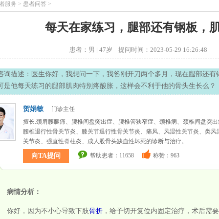
者服务
>
患者问答
>
每天在家练习，腿部还有钢板，
患者：男 | 47岁 提问时间：2023-05-29 16:26:48
咨询描述：医生你好，我想问一下，我爸刚开刀两个多月，现在腿部还有
可是他每天练习的腿部肌肉特别疼酸胀，这样会不利于他的骨头生长么？
贺娟敏
门诊主任
擅长:颈肩腰腿痛、腰椎间盘突出症、腰椎管狭窄症、颈椎病、颈椎间盘突出
腰椎退行性骨关节炎、膝关节退行性骨关节炎、痛风、风湿性关节炎、类风
关节炎、强直性脊柱炎、成人股骨头缺血性坏死的诊断与治疗。
帮助患者：11658
称赞：963
向TA提问
病情分析：
你好，因为不小心导致下肢
骨折
，给予切开复位内固定治疗，术后需要