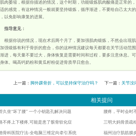
肌肉萎缩，根据你描述的情况，这个时期，功能锻炼肌肉酸痛是正常的，
适的感觉，有这种情况一般就要坚持锻炼，循序渐进，不要给自己太大的
，以免影响康复的进展。
指导意见：
根据你说的情况，现在术后两个月了，要加强肌肉锻炼，不然会出现肌
加强锻炼有利于骨折的愈合，你的这种情况建议每天都要在关节活动范围
渐进，每天量不要过大，身体恢复是需要时间和过程，要多注意休息。可
身体。喝高钙奶粉和黄瓜籽粉促进骨质早日愈合。
上一篇：
脚外踝骨折，可以坚持保守治疗吗？
下一篇：
关节没
疼痛，部位微肿
相关提问
管久坐“坏了腰” 一个小钥匙孔解决问题
腰疼，平时会时
路不疼上下楼疼,可能是患了髌骨软化症
三明大妈骨质疏松
德骨科医院疗法-全电脑三维定向牵引系统
福州治疗肌筋膜