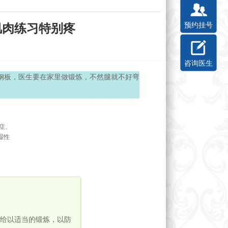
预约挂号
肌肉练习特别疼
咨询医生
钢板，医生要在家里做锻炼，不然腿就不好弯
症、
湿性
给以适当的锻炼，以防