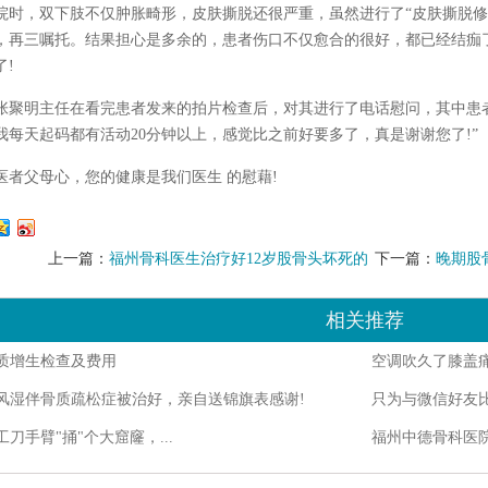
院时，双下肢不仅肿胀畸形，皮肤撕脱还很严重，虽然进行了“皮肤撕脱修
，再三嘱托。结果担心是多余的，患者伤口不仅愈合的很好，都已经结痂
了!
明主任在看完患者发来的拍片检查后，对其进行了电话慰问，其中患者
我每天起码都有活动20分钟以上，感觉比之前好要多了，真是谢谢您了!”
父母心，您的健康是我们医生 的慰藉!
上一篇：
福州骨科医生治疗好12岁股骨头坏死的
下一篇：
晚期股
小姑娘
就行走
相关推荐
质增生检查及费用
空调吹久了膝盖
风湿伴骨质疏松症被治好，亲自送锦旗表感谢!
只为与微信好友比
刀手臂"捅"个大窟窿，...
福州中德骨科医