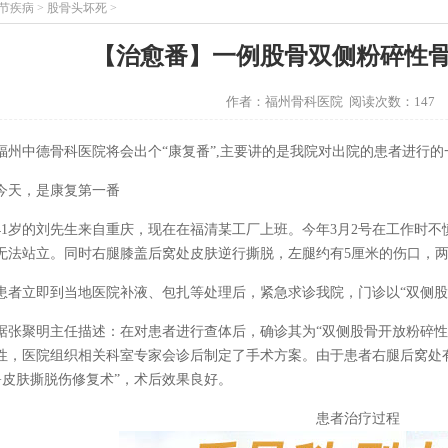
节疾病
>
股骨头坏死
>
【治愈番】一例股骨双侧粉碎性
作者：福州骨科医院 阅读次数：147
中德骨科医院将会出个“康复番”,主要讲的是我院对出院的患者进行的一
天，是康复第一番
岁的刘先生来自重庆，现在在福清某工厂上班。今年3月2号在工作时不
无法站立。同时右腿膝盖后窝处皮肤逆行撕脱，左腿约有5厘米的伤口，
立即到当地医院补液、包扎等处理后，紧急求诊我院，门诊以“双侧股
聚明主任描述：在对患者进行查体后，确诊其为“双侧股骨开放粉碎性
性，医院组织相关科室专家会诊后制定了手术方案。由于患者右腿后窝处
+皮肤撕脱伤修复术”，术后效果良好。
患者治疗过程