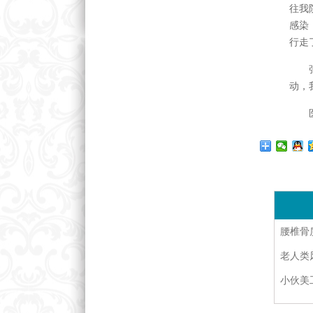
往我
感染
行走
张聚
动，
医者
腰椎骨
老人类
小伙美工