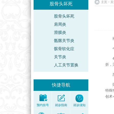
主页
>
关
股骨头坏死
股骨头坏死
肩周炎
滑膜炎
福州
骶髂关节炎
髌骨软化症
今
关节炎
41
折，
人工关节置换
患者
快捷导航
据张
特殊
创术
预约挂号
就诊指南
就诊须知