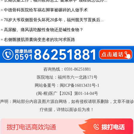
长期伏案工作，福州教师患上“健康杀手”颈椎病怎么办...
中德骨科医院给车祸右脚掌被碾碎的人做手术
70岁大爷双侧股骨头坏死20多年，福州髋关节置换后...
高尿酸、痛风该吃酸性食物还是碱性食物？
右侧髂腰肌滑囊病变患者的坎坷求医路
咨询热线：0591-86251881
医院地址：福州市六一北路171号
网站备案号：
闽ICP备16013431号-1
(闽-榕)医广【2026】第01-14-04号
声明：网站部分内容及图片源自网络，如有侵权请联系删除，文章不做诊
疗依据，详情以面诊后为准！