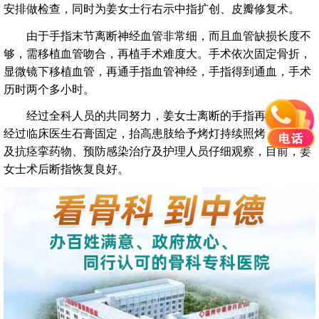
安排做检查，同时为姜女士行右示中指扩创、皮瓣修复术。
由于手指末节离断神经血管非常细，而且血管缺损长度不
够，需移植血管吻合，再植手术难度大。手术依次固定骨折，
显微镜下移植血管，再通手指血管神经，手指得到通血，手术
历时两个多小时。
经过全科人员的共同努力，姜女士离断的手指再植成功。
经过临床医生石膏固定，抬高患肢给予烤灯持续照烤，抗凝剂
及抗痉挛药物、预防感染治疗及护理人员仔细观察，目前，姜
女士术后断指恢复良好。