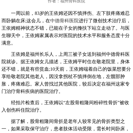
作者：福州骨科医院
一周以前，83岁的王依姆还因不慎摔伤、左下肢疼痛难忍
而卧躺在床;这会儿，在
中德骨科医院
进行了微创技术治疗后，
王依姆精神状态不错，已能在子女的搀扶下站立走动了。与医
生聊天中，王依姆家属表示对医院的技术水平和服务态度十分
满意。
王依姆是福州长乐人，上周三被子女送到福州中德骨科医
院就诊。据王依姆女儿描述，王依姆平时住在敬老院里，身体
还不错，就是有些贫血;10天前，王依姆端着自己的饭菜想要分
享给敬老院其他老人，因没拿拐杖不慎摔倒在地，左髋部肿
胀，疼痛难忍。家人曾找过其他医院，较后决定在福州这家专
门治疗骨科疾病的医院治疗。
经拍片检查后，王依姆以“左股骨粗隆间粉碎性骨折”被收
入创伤科住院治疗。
据了解，股骨粗隆间骨折是老年人较常见的骨折类型之
一，如果采取保守治疗，患者肢体活动受限，需长时间卧床，