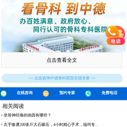
点击查看全文
<< 点击咨询中德骨科医院在线专家 >>
在线咨询
预约专家
免费电话
▲之前因骨折曾在我院接受过椎体成形术治疗
相关阅读
白大娘回忆道，上次治疗后，腰背一直没疼过。但几天前
坐骨神经痛的病因有哪些？
她在背过4岁的重孙后，腰背部又开始疼，特别是翻身及改变
左手惨遭200多斤大石碾压，4小时精心手术，福州专...