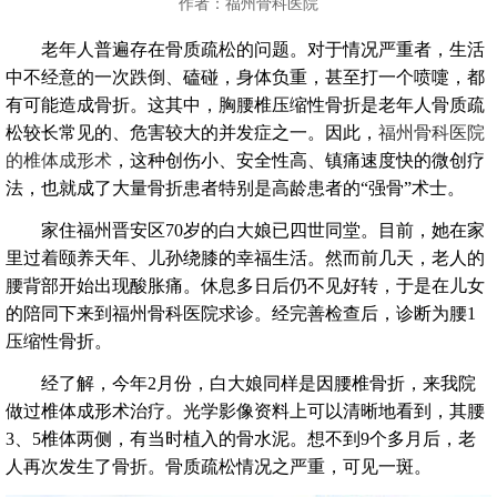
作者：福州骨科医院
老年人普遍存在骨质疏松的问题。对于情况严重者，生活
中不经意的一次跌倒、磕碰，身体负重，甚至打一个喷嚏，都
有可能造成骨折。这其中，胸腰椎压缩性骨折是老年人骨质疏
松较长常见的、危害较大的并发症之一。因此，
福州骨科医院
的椎体成形术
，这种创伤小、安全性高、镇痛速度快的微创疗
法，也就成了大量骨折患者特别是高龄患者的“强骨”术士。
家住福州晋安区70岁的白大娘已四世同堂。目前，她在家
里过着颐养天年、儿孙绕膝的幸福生活。然而前几天，老人的
腰背部开始出现酸胀痛。休息多日后仍不见好转，于是在儿女
的陪同下来到福州骨科医院求诊。经完善检查后，诊断为腰1
压缩性骨折。
经了解，今年2月份，白大娘同样是因腰椎骨折，来我院
做过椎体成形术治疗。光学影像资料上可以清晰地看到，其腰
3、5椎体两侧，有当时植入的骨水泥。想不到9个多月后，老
人再次发生了骨折。骨质疏松情况之严重，可见一斑。