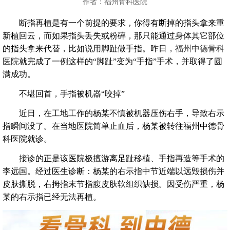
作者：福州骨科医院
断指再植是有一个前提的要求，你得有断掉的指头拿来重
新植回云，而如果指头丢失或粉碎，那只能通过身体其它部位
的指头拿来代替，比如说用脚趾做手指。昨日，
福州中德骨科
医院
就完成了一例这样的“脚趾”变为“手指”手术，并取得了圆
满成功。
不堪回首，手指被机器“咬掉”
近日，在工地工作的杨某不慎被机器压伤右手，导致右示
指瞬间没了。在当地医院简单止血后，杨某被转往福州中德骨
科医院就诊。
接诊的正是该医院极擅游离足趾移植、手指再造等手术的
李远国。经过医生诊断：杨某的右示指中节近端以远毁损伤并
皮肤撕脱，右拇指末节指腹皮肤软组织缺损。因受伤严重，杨
某的右示指已经无法再植。