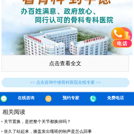
点击查看全文
<< 点击咨询中德骨科医院在线专家 >>
手术前
在线咨询
预约专家
免费电话
不可思议，医生妙手将脚趾变手指
相关阅读
在与杨某及其家属进行多次沟通后，创伤科主任决定为杨
关节置换，是把整个关节都换掉吗？
某巧施“移花接木”手术，将其一根脚趾成功移植到其右手上。
坐久了站起来，膝盖发出嘎嗒的响声是怎么回事