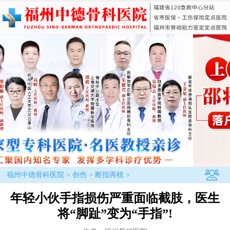
福州中德骨科医院
>
创伤
>
断指再植
>
年轻小伙手指损伤严重面临截肢，医生
将“脚趾”变为“手指”!