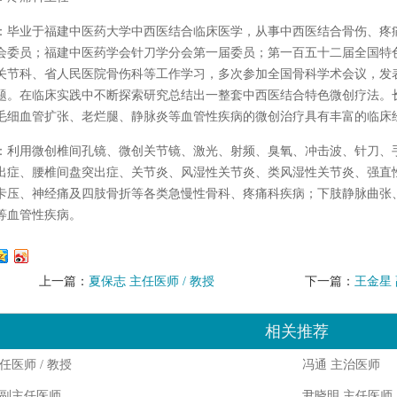
：毕业于福建中医药大学中西医结合临床医学，从事中西医结合骨伤、疼
会委员；福建中医药学会针刀学分会第一届委员；第一百五十二届全国特
关节科、省人民医院骨伤科等工作学习，多次参加全国骨科学术会议，发
题。在临床实践中不断探索研究总结出一整套中西医结合特色微创疗法。
毛细血管扩张、老烂腿、静脉炎等血管性疾病的微创治疗具有丰富的临床
：利用微创椎间孔镜、微创关节镜、激光、射频、臭氧、冲击波、针刀、
出症、腰椎间盘突出症、关节炎、风湿性关节炎、类风湿性关节炎、强直
卡压、神经痛及四肢骨折等各类急慢性骨科、疼痛科疾病；下肢静脉曲张
等血管性疾病。
上一篇：
夏保志 主任医师 / 教授
下一篇：
王金星
相关推荐
任医师 / 教授
冯通 主治医师
 副主任医师
尹晓明 主任医师