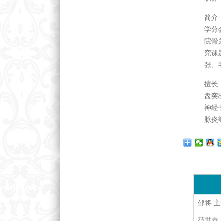
简介
学分
院骨
究课
张、
擅长
盘突
神经
脉炎
邵将 主
范世垚