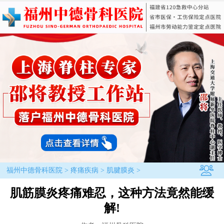
福州中德骨科医院
>
疼痛疾病
>
肌腱膜炎
>
肌筋膜炎疼痛难忍，这种方法竟然能缓
解!