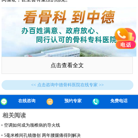
点击查看全文
<< 点击咨询中德骨科医院在线专家 >>
在线咨询
预约专家
免费电话
相关阅读
筋膜炎在急性发作时，会出现局部的
肌肉痉挛、紧张等症
空调如何成为颈椎病的导火线
状
，导致患者的肢体活动受限制。急性发作后，虽然少数的患
者的症状可以在短时间内得到完全消退，但大多数患者仍然会
5毫米椎间孔镜微创 两年腰腿痛得到解决