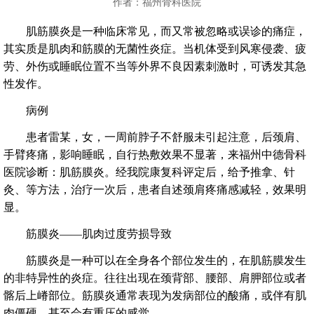
作者：福州骨科医院
肌筋膜炎是一种临床常见，而又常被忽略或误诊的痛症，
其实质是肌肉和筋膜的无菌性炎症。当机体受到风寒侵袭、疲
劳、外伤或睡眠位置不当等外界不良因素刺激时，可诱发其急
性发作。
病例
患者雷某，女，一周前脖子不舒服未引起注意，后颈肩、
手臂疼痛，影响睡眠，自行热敷效果不显著，来福州中德骨科
医院诊断：肌筋膜炎。经我院康复科评定后，给予推拿、针
灸、等方法，治疗一次后，患者自述颈肩疼痛感减轻，效果明
显。
筋膜炎——肌肉过度劳损导致
筋膜炎是一种可以在全身各个部位发生的，在肌筋膜发生
的非特异性的炎症。往往出现在颈背部、腰部、肩胛部位或者
髂后上嵴部位。筋膜炎通常表现为发病部位的酸痛，或伴有肌
肉僵硬，甚至会有重压的感觉。