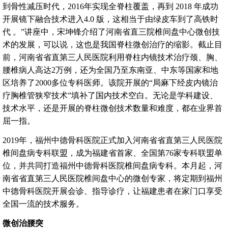
到骨性减压时代，2016年实现全脊柱覆盖，再到 2018 年成功
开展镜下融合技术进入4.0 版，这相当于由绿皮车到了高铁时
代 。”讲座中，宋坤锋介绍了河南省直三院椎间盘中心微创技
术的发展，可以说，这也是我国脊柱微创治疗的缩影。截止目
前，河南省省直第三人民医院利用脊柱内镜技术治疗颈、胸、
腰椎病人高达2万例，还为全国乃至东南亚、中东等国家和地
区培养了2000多位专科医师。该院开展的“局麻下经皮内镜治
疗胸椎管狭窄技术”填补了国内技术空白。无论是学科建设、
技术水平，还是开展的脊柱微创技术数量和难度，都在业界首
屈一指。
2019年，福州中德骨科医院正式加入河南省省直第三人民医院
椎间盘病专科联盟，成为福建省首家、全国第76家专科联盟单
位，并共同打造福州中德骨科医院椎间盘病专科。本月起，河
南省省直第三人民医院椎间盘中心的微创专家，将定期到福州
中德骨科医院开展会诊、指导诊疗，让福建患者在家门口享受
全国一流的技术服务。
微创治腰突