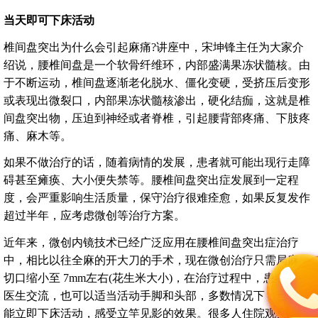
当天即可下床活动
椎间盘突出为什么会引起麻痛?讲座中，宋坤锋主任为大家介
绍说，腰椎间盘是一个软骨纤维环，内部盛满果冻状髓核。由
于不断运动，椎间盘逐渐老化脱水、僵化变硬，受挤压后变形
或表现出微裂口，内部果冻状髓核渗出，硬化结痂，这就是椎
间盘突出物，压迫到神经或者脊椎，引起腰背部疼痛、下肢疼
痛、麻木等。
如果不做治疗的话，随着病情的发展，患者就可能出现行走障
碍甚至瘫痪、大小便失禁等。腰椎间盘突出症发展到一定程
度，会严重影响生活质量，保守治疗很难痊愈，如果反复发作
超过半年，应考虑微创等治疗方案。
近年来，微创内镜技术已经广泛应用在腰椎间盘突出症治疗
中，相比以往全麻的开大刀的手术，现在微创治疗只需局麻，
切口缩小至 7mm左右(花生米大小)，在治疗过程中，患者可与
医生交流，也可以适当活动手脚和头部，多数情况下，当天就
能立即下床活动，感受立竿见影的效果。很多人住院观察2~3