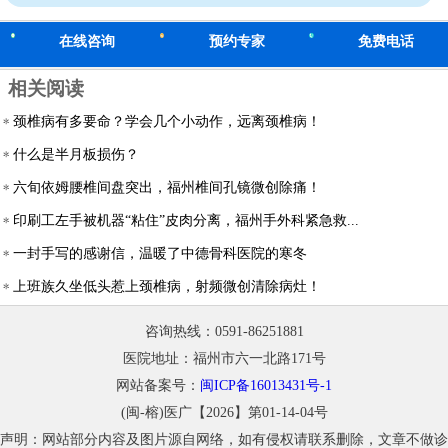
在线咨询
预约专家
免费电话
相关阅读
颈椎病有多要命？学会几个小动作，远离颈椎病！
什么是半月板损伤？
六旬依姆腰椎间盘突出，福州椎间孔镜微创除痛！
印刷工左手被机器“粘住”皮肉分离，福州手外科紧急救...
一封手写的感谢信，温暖了中德骨科医院的寒冬
上班族久坐低头惹上颈椎病，射频微创清除病灶！
咨询热线：0591-86251881
医院地址：福州市六一北路171号
网站备案号：
闽ICP备16013431号-1
(闽-榕)医广【2026】第01-14-04号
声明：网站部分内容及图片源自网络，如有侵权请联系删除，文章不做诊