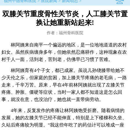
福州中德骨科医院
>
医院新闻
>
新闻动态
>
双膝关节重度骨性关节炎，人工膝关节置
换让她重新站起来!
作者：福州骨科医院
林阿姨来自南平一个偏远的地区，是一位地地道道的农村
妇女。虽然疾病缠身多年，但她依然忍痛耕作，这种现象在农
村千人一面，活到老，苦到老，仿佛早已习惯了苦难。
林阿姨育有4个子女，都已成家。虽说儿孙绕膝带给她不
少天伦之乐，但家庭的贫困，加上膝关节疼痛的老毛病，一路
走来，千辛万苦。原来，早在4年前林阿姨就出现了左膝关节
疼痛、肿胀、僵硬等症状，当时一家人都不知道这是怎么回
事，就没在意，也没治疗，她也就一直带病劳动。
4年来，反复发作的疼痛让林阿姨饱受折磨。随着病情的
发展，她的左膝关节已经不能伸直，特别是上下楼梯和久坐、
久站后疼痛较为明显。“我这些年吃了的药估计可以堆成一座