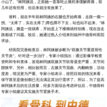
小山了。”林阿姨说，之前她一直靠吃止痛药来缓解疼痛，前
几年还有些用，但后来就没有效果了。
谁料，就在半年前林阿姨的右腿也开始疼痛，走路一瘸一
拐。“太疼了，实在太疼了;蹲也蹲不下去，站也站不起来。”林
阿姨说，膝盖一按就疼，开始是上下楼梯就特别痛，现在连走
路都成了问题。较后，她通过熟人介绍来到福州中德骨科医院
求诊。
经医院完善检查后，林阿姨被诊断为“双膝关节重度骨性
关节炎”。针对进一步治疗，专家小组指出：通过影像学检查
资料和专科查体，发现林阿姨双膝关节软骨退变严重，关节间
隙狭窄。另外，相比较而言，左膝关节屈曲、内翻畸形，活动
度差，情况更为严重。专家小组表示，按照目前的情况来看，
保守甚至是微创都已无法满足其治疗需求了。所以，为了提高
林阿姨术后的生活质量，经多方面综合考虑评估后，中德骨科
专家小组建议其实施关节置换手术。