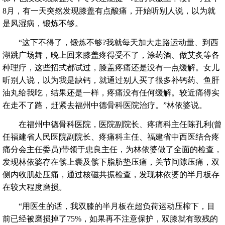
8月，有一天突然发现膝盖有点酸痛，开始听别人说，以为就
是风湿病，锻炼不够。
“这下不得了，锻炼不够?我就每天加大走路运动量、到西
湖跳广场舞，晚上回来膝盖疼得受不了，涂药酒、做艾炙等各
种理疗，这些招式都试过，膝盖疼痛还是没有一点缓解。女儿
听别人说，以为我是缺钙，就通过别人买了很多补钙药、鱼肝
油丸给我吃，结果还是一样，疼痛没有任何缓解。较近痛得实
在走不了路，赶紧去福州中德骨科医院治疗。”林依婆说。
在福州中德骨科医院，医院副院长、疼痛科主任陈孔利(曾
任福建省人民医院副院长、疼痛科主任、福建省中西医结合疼
痛分会主任委员)带领于忠良主任，为林依婆做了全面的检查，
发现林依婆存在髌上囊及髌下脂肪垫压痛，关节间隙压痛，双
侧内收肌处压痛，通过核磁共振检查，发现林依婆的半月板存
在较大程度磨损。
“用医生的话，我双膝的半月板在超负荷运动压榨下，目
前已经被磨损掉了75%，如果再不注意保护，双膝就有致残的