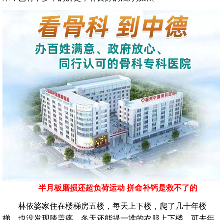
半月板磨损还超负荷运动 拼命补钙是救不了的
林依婆家住在楼梯房五楼，每天上下楼，爬了几十年楼
梯，也没发现膝盖疼，冬天还能提一堆的衣服上下楼。可去年