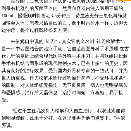
据介绍，三氧大自血疗法是抽取患者100ml的静脉血注入
到带有抗凝剂的灭菌容器内，然后向容器内注入医用三氧约
100ml，慢慢顺时针摇动3-5分钟后，待血液充分三氧化再静脉
回输至人体，患者只输自己的血，像平时吊盐水一样，边聊天
边治疗，整个过程既轻松又方便。
林依姆口中说的“针刀”，其实它的全名叫“针刀松解术”，
是一种中西医结合的治疗手段，它借鉴西医外科手术原理,在古
代九针的基础上结合现代医学外科手术用刀，并与软组织松解
手术有机结合而形成的现代微创技术，已有十多年的历史，因
其有良好的治疗效果，受到国内外骨科专家的一致认可，并为
世人所重视。针刀松解术诊疗过程操作简单，不受环境和条件
的限制，对人体组织无损伤，无不良反应，病人也无明显痛苦
和恐惧感，治疗后无需休息，治疗时间短，疗程短，易于接
受。
“经过于主任几次针刀松解和大自血治疗，我双膝疼痛得
到明显缓解，效果十分好。在这里要再为他们点赞下。”林依
婆说。