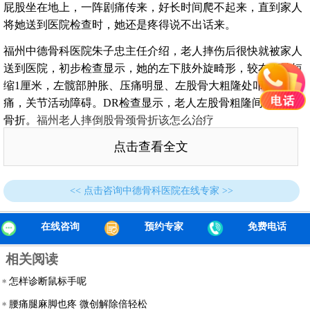
屁股坐在地上，一阵剧痛传来，好长时间爬不起来，直到家人
将她送到医院检查时，她还是疼得说不出话来。
福州中德骨科医院朱子忠主任介绍，老人摔伤后很快就被家人
送到医院，初步检查显示，她的左下肢外旋畸形，较右下肢短
缩1厘米，左髋部肿胀、压痛明显、左股骨大粗隆处叩击疼
痛，关节活动障碍。DR检查显示，老人左股骨粗隆间粉碎性
骨折。
福州老人摔倒股骨颈骨折该怎么治疗
“张依姆年纪大了，又合并有极高危的三级高血压等多种内科
点击查看全文
疾病，若是依靠传统手术，术前麻醉的风险就很高，但如果仅
仅保守治疗，长期卧床容易加重肺部感染，还有可带来尿路感
<< 点击咨询中德骨科医院在线专家 >>
染、褥疮等等并发症，对骨折的恢复更是不利。”朱子忠主任
介绍，在朱维钦教授、王金星主任等专家团队会诊后，决定为
在线咨询
预约专家
免费电话
老人行实施微创PFNA交锁髓内钉内固定术的治疗。
相关阅读
手术很顺利，在医护人员的悉心照料下，依姆恢复得很好，目
前已顺利出院，回家进一步康复。
怎样诊断鼠标手呢
腰痛腿麻脚也疼 微创解除倍轻松