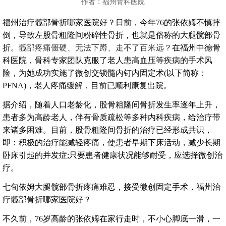
作者：福州骨科医院
福州治疗髋部骨折哪家医院好？日前，今年76的张依姆不慎摔
倒，导致左股骨粗隆间粉碎性骨折，也就是俗称的大腿髋部骨
折。
髋部疼痛僵硬、无法下蹲、走不了百米远？
在福州中德骨
科医院，骨科专家团队克服了老人患高血压等疾病的手术风
险，为她成功实施了微创交锁髓内钉内固定术(以下简称：
PFNA)，老人疼痛缓解，目前已顺利康复出院。
据介绍，随着人口老龄化，股骨粗隆间骨折发生率逐年上升，
患者多为高龄老人，伴有骨质疏松等多种内科疾病，给治疗带
来诸多困难。目前，股骨粗隆间骨折的治疗已经形成共识，
即：积极的治疗能减轻疼痛，使患者早期下床活动，减少长期
卧床引起的并发症;只要患者健康状况能够耐受，应选择微创治
疗。
七旬依姆大腿髋部骨折疼痛难忍，接受微创固定手术，福州治
疗髋部骨折哪家医院好？
不久前，76岁高龄的张依姆在家行走时，不小心脚底一滑，一