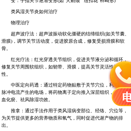
变：手指关节逐渐变形(如“天鹅颈”“纽扣花”样畸形)
类风湿关节炎如何治疗
物理治疗
超声波疗法：超声波振动软化僵硬的结缔组织(如关节囊、
滑膜)，调节关节活动度，促进胶原合成，修复受损滑膜和软
骨。
红光疗法：红光穿透关节组织，促进关节液分泌和循环，
修复关节周围软组织，如韧带、滑膜，提高关节灵活性和稳定
性。
中医定向药透：通过特定药物贴敷于关节穴位，利用中频
脉冲电流产生的电场，将药物离子定向推入深层组织，具有活
血化瘀、祛风除湿功效。
推拿：通过手法作用于类风湿病变部位、经络、穴位等，
为关节提供更多的营养物质和氧气，同时促进代谢产物的排
出。