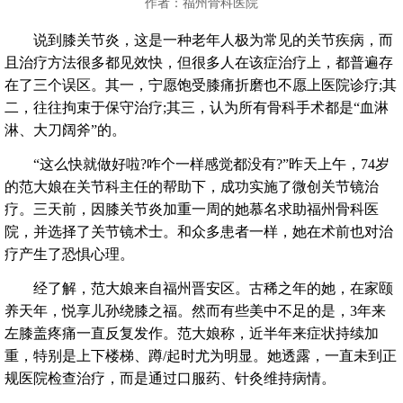
作者：福州骨科医院
说到膝关节炎，这是一种老年人极为常见的关节疾病，而
且治疗方法很多都见效快，但很多人在该症治疗上，都普遍存
在了三个误区。其一，宁愿饱受膝痛折磨也不愿上医院诊疗;其
二，往往拘束于保守治疗;其三，认为所有骨科手术都是“血淋
淋、大刀阔斧”的。
“这么快就做好啦?咋个一样感觉都没有?”昨天上午，74岁
的范大娘在关节科主任的帮助下，成功实施了微创关节镜治
疗。三天前，因膝关节炎加重一周的她慕名求助福州骨科医
院，并选择了关节镜术士。和众多患者一样，她在术前也对治
疗产生了恐惧心理。
经了解，范大娘来自福州晋安区。古稀之年的她，在家颐
养天年，悦享儿孙绕膝之福。然而有些美中不足的是，3年来
左膝盖疼痛一直反复发作。范大娘称，近半年来症状持续加
重，特别是上下楼梯、蹲/起时尤为明显。她透露，一直未到正
规医院检查治疗，而是通过口服药、针灸维持病情。