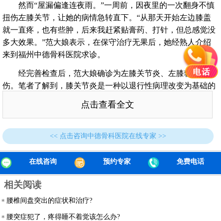
然而“屋漏偏逢连夜雨。”一周前，因夜里的一次翻身不慎
扭伤左膝关节，让她的病情急转直下。“从那天开始左边膝盖
就一直疼，也有些肿，后来我赶紧贴膏药、打针，但总感觉没
多大效果。”范大娘表示，在保守治疗无果后，她经熟人介绍
来到福州中德骨科医院求诊。
经完善检查后，范大娘确诊为左膝关节炎、左膝软组织损
伤。笔者了解到，膝关节炎是一种以退行性病理改变为基础的
疾患。多患于中老年人群，女性多于男性，其症状多表现为膝
点击查看全文
盖红肿痛、上下楼梯痛、坐起立行时膝部酸痛不适等。也会有
患者表现肿胀、弹响、积液等。
<< 点击咨询中德骨科医院在线专家 >>
在线咨询
预约专家
免费电话
相关阅读
腰椎间盘突出的症状和治疗?
腰突症犯了，疼得睡不着觉该怎么办?