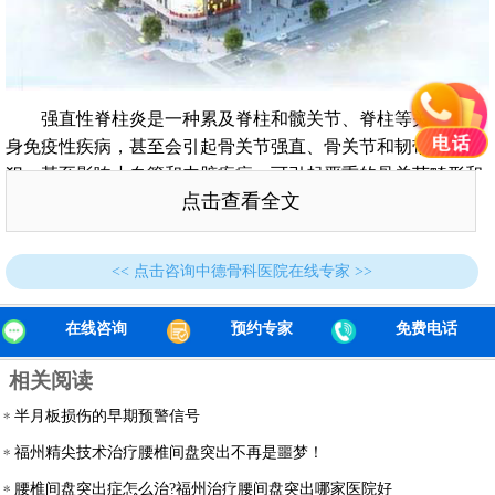
强直性脊柱炎是一种累及脊柱和髋关节、脊柱等关节的自
身免疫性疾病，甚至会引起骨关节强直、骨关节和韧带肌囊侵
犯，甚至影响小血管和内脏疾病，可引起严重的骨关节畸形和
点击查看全文
残疾。该病主要发生在男性青少年，年龄16～30岁是发病高峰
年龄。为了及早发现疾病，医生提出了一种诊断疾病的简单方
法。
<< 点击咨询中德骨科医院在线专家 >>
是否有家族遗传史?。强直性脊柱炎患者的亲属或儿童应
高度警惕，以便早期诊断和早期治疗。尤其是青年人是膝关节
在线咨询
预约专家
免费电话
肿胀和疼痛的首发症状，但无典型的中轴关节病变，应警惕强
相关阅读
直性脊柱炎的可能性。
半月板损伤的早期预警信号
有两个关节疼痛和其他疼痛测试。一种是骶髂关节检查和
骶髂关节的CT检查。另一个是HLA-B27的检测。如果试验结
福州精尖技术治疗腰椎间盘突出不再是噩梦！
果为阳性，则确定为强直性脊柱炎。
腰椎间盘突出症怎么治?福州治疗腰间盘突出哪家医院好