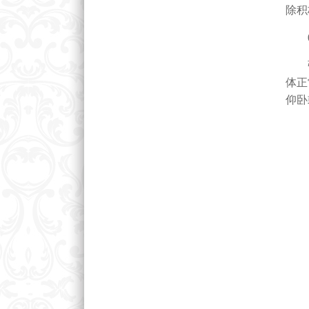
除积
0
强直
体正
仰卧