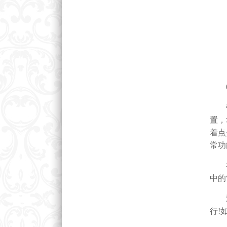
0
强直
置，
着点
常功
在此
中的
温馨
行!