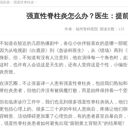
湿疾病
>
强直性脊柱炎
>
强直性脊柱炎怎么办？医生：提
作者：福州骨科医院 阅读次数：135
道在较近的几部热播剧中，各位小伙伴较喜欢的是哪一部呢?
因为从电视剧《白鹿原》到《急诊科医生》，从《猎场》再到《
身影。但，不知道有没有人注意到，他在演绎每一个角色时，走
这时，也许有人会说这是天生的，还有人觉得这是个性，小编告
炎所致。
艺圈，不止张嘉译一人患有强直性脊柱炎，包括我们熟知和
脊柱炎患者，但他们并没有被病魔打败，而是始终保持着一个坚
临床诊疗工作中，我们也见到很多强直性脊柱炎病人，他们
更包括心理上的。很多二三十岁的年轻人患病后，疼痛让他们彻
背畸形、活动障碍更加重了心理负担，有的患者甚至自暴自弃，
，强直性脊柱炎患者如何避免出现“面朝黄土背朝天”的结果呢?