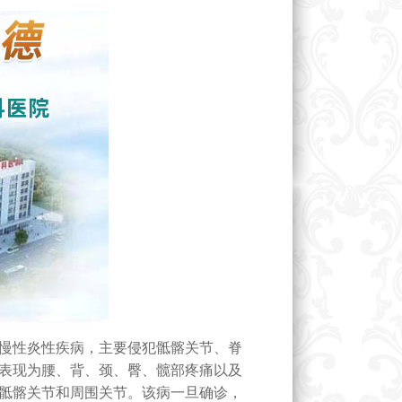
慢性炎性疾病，主要侵犯骶髂关节、脊
表现为腰、背、颈、臀、髋部疼痛以及
骶髂关节和周围关节。该病一旦确诊，