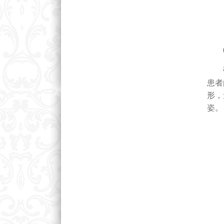
0
强直
患者
形，
姿。