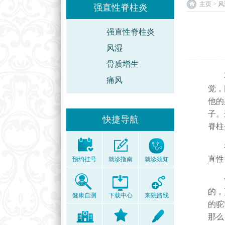
主页
>
风
强直性脊柱炎
强直性脊柱炎
风湿
骨质增生
不知
痛风
觉，
他的
子。
快捷导航
脊柱
在演
直性
预约挂号
就诊指南
就诊须知
但在
的，
健康自测
下载中心
来院路线
的驼
那么