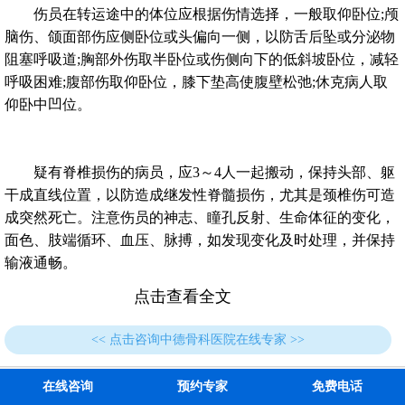
伤员在转运途中的体位应根据伤情选择，一般取仰卧位;颅
脑伤、颌面部伤应侧卧位或头偏向一侧，以防舌后坠或分泌物
阻塞呼吸道;胸部外伤取半卧位或伤侧向下的低斜坡卧位，减轻
呼吸困难;腹部伤取仰卧位，膝下垫高使腹壁松弛;休克病人取
仰卧中凹位。
疑有脊椎损伤的病员，应3～4人一起搬动，保持头部、躯
干成直线位置，以防造成继发性脊髓损伤，尤其是颈椎伤可造
成突然死亡。注意伤员的神志、瞳孔反射、生命体征的变化，
面色、肢端循环、血压、脉搏，如发现变化及时处理，并保持
输液通畅。
点击查看全文
<< 点击咨询中德骨科医院在线专家 >>
在线咨询
预约专家
免费电话