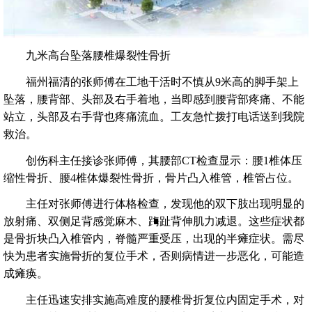
九米高台坠落腰椎爆裂性骨折
福州福清的张师傅在工地干活时不慎从9米高的脚手架上
坠落，腰背部、头部及右手着地，当即感到腰背部疼痛、不能
站立，头部及右手背也疼痛流血。工友急忙拨打电话送到我院
救治。
创伤科主任接诊张师傅，其腰部CT检查显示：腰1椎体压
缩性骨折、腰4椎体爆裂性骨折，骨片凸入椎管，椎管占位。
主任对张师傅进行体格检查，发现他的双下肢出现明显的
放射痛、双侧足背感觉麻木、踇趾背伸肌力减退。这些症状都
是骨折块凸入椎管内，脊髓严重受压，出现的半瘫症状。需尽
快为患者实施骨折的复位手术，否则病情进一步恶化，可能造
成瘫痪。
主任迅速安排实施高难度的腰椎骨折复位内固定手术，对