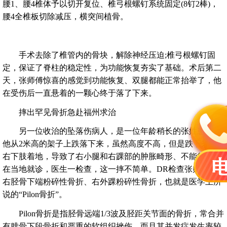
腰1、腰4椎体予以切开复位、椎弓根螺钉系统固定(8钉2棒)，
腰4全椎板切除减压，横突间植骨。
手术去除了椎管内的骨块，解除神经压迫;椎弓根螺钉固
定，保证了脊柱的稳定性，为功能恢复夯实了基础。术后第二
天，张师傅惊喜的感觉到功能恢复、双腿都能正常抬举了，他
在受伤后一直悬着的一颗心终于落了下来。
摔出罕见骨折急赴福州求治
另一位收治的坠落伤病人，是一位年龄稍长的张姓患者。
他从2米高的架子上跌落下来，虽然高度不高，但是跌下来时
右下肢着地，导致了右小腿和右踝部的肿胀畸形、不能行走。
在当地就诊，医生一检查，这一摔不简单。DR检查张师傅为
右胫骨下端粉碎性骨折、右外踝粉碎性骨折，也就是医学上所
说的“Pilon骨折”。
Pilon骨折是指胫骨远端1/3波及胫距关节面的骨折，常合并
有腓骨下段骨折和严重的软组织挫伤，而且其并发症发生率较