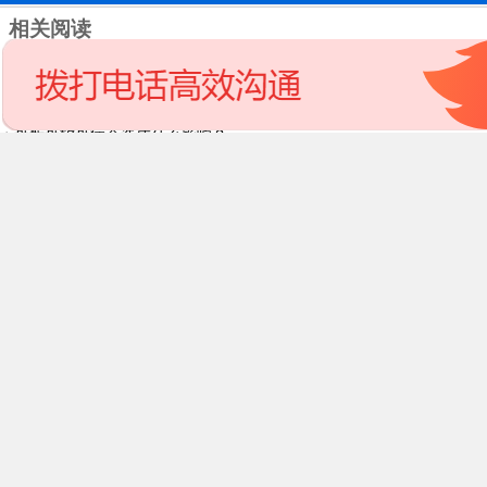
相关阅读
腰椎间盘突出术后反复腰腿疼是复发了吗?
你知道谁是股骨头坏死的罪魁祸首吗?
骨骺骨软骨病会造成什么影响？
膝盖时常酸胀麻痛，可能是这些原因导致的！
10岁开始，家长就应该给孩子做脊柱侧弯检查
三明11岁女孩断指三根，福州骨科医院精心接活手指
咨询热线：0591-86251881
医院地址：福州市六一北路171号
网站备案号：
闽ICP备16013431号-1
(闽-榕)医广【2026】第01-14-04号
声明：网站部分内容及图片源自网络，如有侵权请联系删除，文章不做诊
疗依据，详情以面诊后为准！