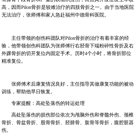
高，因而Pilon骨折是较难治疗的四肢骨折之一。由于当地医院
无法治疗，张师傅和家人急赴福州中德骨科医院。
主任带领的创伤科团队对Pilon骨折的治疗有着丰富的经
验，他带领创伤科团队为张师傅行右胫骨下端粉碎性骨折及右
外踝骨折的切开复位内固定手术。历时4个小时，将骨折部位
精准复位。
张师傅术后康复情况良好，主任指导其做康复功能的被动
训练，帮助他早日恢复。
专家提醒：高处坠落伤的转运处理
高处坠落伤的损伤部位依次为颅脑外伤和脊髓外伤、颈椎
骨折、骨盆骨折、股骨骨折、胫腓骨、肱骨等骨折，腹腔脏器
伤。