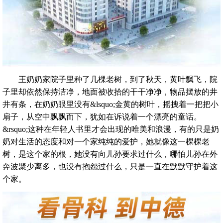
王奶奶家院子里种了几棵老树，到了秋天，黄叶飘飞，院
子里却依然保持洁净，地面被收拾的干干净净，物品摆放的井
井有条，在奶奶眼里没有&lsquo;金黄的树叶，摇拽着一把把小
扇子，从空中飘飘而下，犹如在诉说着一个漂亮的童话。
&rsquo;这种在年轻人书里才会出现的唯美和浪漫，有的只是奶
奶对生活的态度和对一个家纯纯的爱护，她就像这一棵棵老
树，是这个家的根，她没有向儿孙要求过什么，哪怕儿孙在外
奔波聚少离多，也没有抱怨过什么，只是一直在默默守护着这
个家。