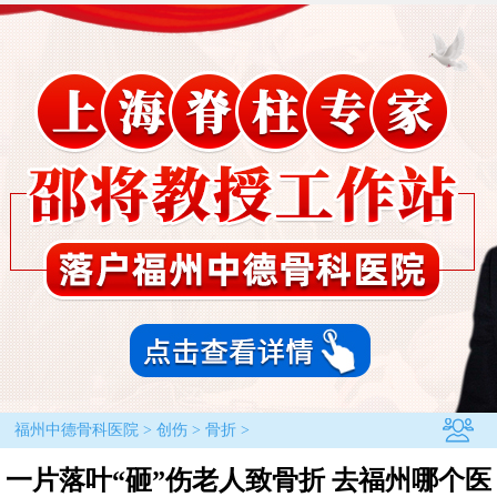
福州中德骨科医院
>
创伤
>
骨折
>
一片落叶“砸”伤老人致骨折 去福州哪个医