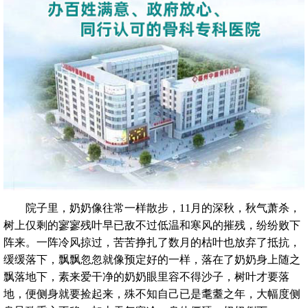
院子里，奶奶像往常一样散步，11月的深秋，秋气萧杀，
树上仅剩的寥寥残叶早已敌不过低温和寒风的摧残，纷纷败下
阵来。一阵冷风掠过，苦苦挣扎了数月的枯叶也放弃了抵抗，
缓缓落下，飘飘忽忽就像预定好的一样，落在了奶奶身上随之
飘落地下，素来爱干净的奶奶眼里容不得沙子，树叶才要落
地，便侧身就要捡起来，殊不知自己已是耄耋之年，大幅度侧