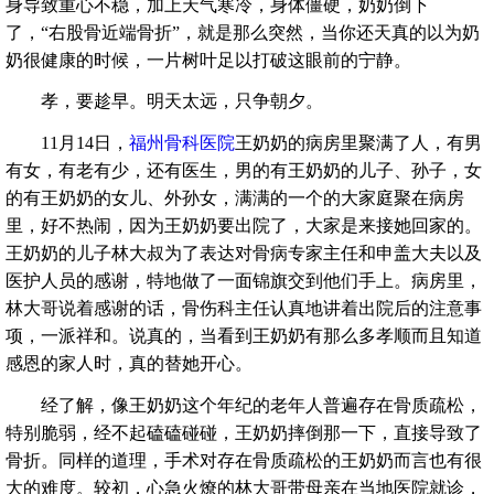
身导致重心不稳，加上天气寒冷，身体僵硬，奶奶倒下
了，“右股骨近端骨折”，就是那么突然，当你还天真的以为奶
奶很健康的时候，一片树叶足以打破这眼前的宁静。
孝，要趁早。明天太远，只争朝夕。
11月14日，
福州骨科医院
王奶奶的病房里聚满了人，有男
有女，有老有少，还有医生，男的有王奶奶的儿子、孙子，女
的有王奶奶的女儿、外孙女，满满的一个的大家庭聚在病房
里，好不热闹，因为王奶奶要出院了，大家是来接她回家的。
王奶奶的儿子林大叔为了表达对骨病专家主任和申盖大夫以及
医护人员的感谢，特地做了一面锦旗交到他们手上。病房里，
林大哥说着感谢的话，骨伤科主任认真地讲着出院后的注意事
项，一派祥和。说真的，当看到王奶奶有那么多孝顺而且知道
感恩的家人时，真的替她开心。
经了解，像王奶奶这个年纪的老年人普遍存在骨质疏松，
特别脆弱，经不起磕磕碰碰，王奶奶摔倒那一下，直接导致了
骨折。同样的道理，手术对存在骨质疏松的王奶奶而言也有很
大的难度。较初，心急火燎的林大哥带母亲在当地医院就诊，